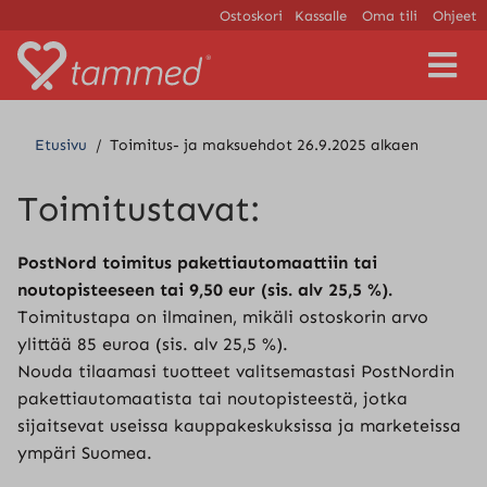
Ostoskori
Kassalle
Oma tili
Ohjeet
V
a
l
i
Etusivu
/
Toimitus- ja maksuehdot 26.9.2025 alkaen
k
k
o
Toimitustavat:
PostNord toimitus pakettiautomaattiin tai
noutopisteeseen tai 9,50 eur (sis. alv 25,5 %).
Toimitustapa on ilmainen, mikäli ostoskorin arvo
ylittää 85 euroa (sis. alv 25,5 %).
Nouda tilaamasi tuotteet valitsemastasi PostNordin
pakettiautomaatista tai noutopisteestä, jotka
sijaitsevat useissa kauppakeskuksissa ja marketeissa
ympäri Suomea.