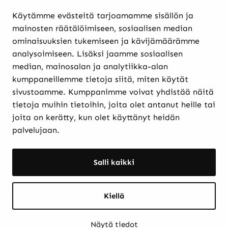
Käytämme evästeitä tarjoamamme sisällön ja
Verkkokaupasta ostaminen
mainosten räätälöimiseen, sosiaalisen median
Maksutavat ja
ominaisuuksien tukemiseen ja kävijämäärämme
toimitusehdot
analysoimiseen. Lisäksi jaamme sosiaalisen
Palautukset
median, mainosalan ja analytiikka-alan
Rekisteriseloste
kumppaneillemme tietoja siitä, miten käytät
Evästekäytännöt
sivustoamme. Kumppanimme voivat yhdistää näitä
tietoja muihin tietoihin, joita olet antanut heille tai
joita on kerätty, kun olet käyttänyt heidän
Etkö löytänyt etsimääsi? Hae sivustolta:
palvelujaan.
Haku:
Haku
Salli kaikki
Kiellä
Näytä tiedot