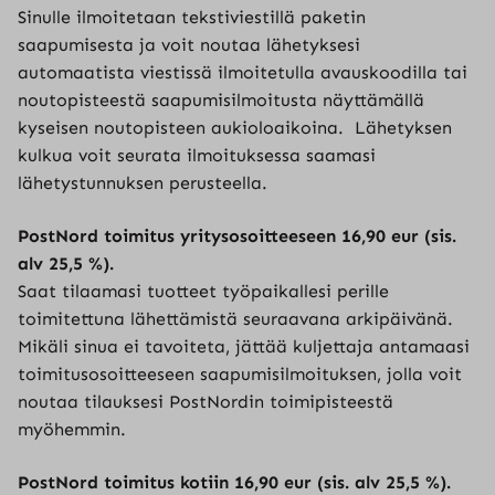
Sinulle ilmoitetaan tekstiviestillä paketin
saapumisesta ja voit noutaa lähetyksesi
automaatista viestissä ilmoitetulla avauskoodilla tai
noutopisteestä saapumisilmoitusta näyttämällä
kyseisen noutopisteen aukioloaikoina. Lähetyksen
kulkua voit seurata ilmoituksessa saamasi
lähetystunnuksen perusteella.
PostNord toimitus yritysosoitteeseen 16,90 eur (sis.
alv 25,5 %).
Saat tilaamasi tuotteet työpaikallesi perille
toimitettuna lähettämistä seuraavana arkipäivänä.
Mikäli sinua ei tavoiteta, jättää kuljettaja antamaasi
toimitusosoitteeseen saapumisilmoituksen, jolla voit
noutaa tilauksesi PostNordin toimipisteestä
myöhemmin.
PostNord toimitus kotiin 16,90 eur (sis. alv 25,5 %).