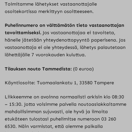
Toimitamme lähetykset vastaanottajalle
osoitekortissa merkittyyn osoitteeseen.
Puhelinnumero on välttämätön tieto vastaanottajan
tavoittamiseksi.
Jos vastaanottajaa ei tavoiteta,
hänelle jätetään yhteydenottopyyntö paperisena. Jos
vastaanottaja ei ole yhteydessä, lähetys palautetaan
lähettäjälle 7 vuorokauden kuluttua.
Tilauksen nouto Tammedista:
(0 euroa)
Käyntiosoite: Tuomaalankatu 1, 33580 Tampere
Liikkeemme on avoinna normaalisti arkisin klo 08:30
– 15:30. Jotta voisimme palvella noutoasiakkaitamme
mahdollisimman sujuvasti, ole hyvä ja ilmoita
etukäteen tulostasi puhelimitse numeroon 03 260
6530. Näin varmistat, että olemme paikalla