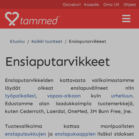
Ostoskori
Kassalle
Oma tili
Ohjeet
V
a
l
i
Etusivu
/
Kaikki tuotteet
/
Ensiaputarvikkeet
k
k
o
Ensiaputarvikkeet
Ensiaputarvikkeiden kattavasta valikoimastamme
löydät oikeat ensiapuvälineet niin
työpaikallesi
,
vapaa-aikaan
kuin
urheiluun
.
Edustamme alan laadukkaimpia tuotemerkkejä,
kuten Cederroth, Laerdal, OneMed, 3M Burn Free, jne.
Tuotevalikoima kattaa monipuolisten
ensiapulaukkujen
ja
ensiapukaappien
lisäksi sidokset