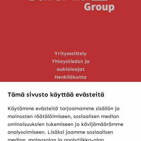
Yritysesittely
Yhteystiedot ja
aukioloajat
Henkilökunta
Huoltopalvelu
Tämä sivusto käyttää evästeitä
Käytämme evästeitä tarjoamamme sisällön ja
Verkkokaupasta ostaminen
mainosten räätälöimiseen, sosiaalisen median
Maksutavat ja
ominaisuuksien tukemiseen ja kävijämäärämme
toimitusehdot
analysoimiseen. Lisäksi jaamme sosiaalisen
Palautukset
median, mainosalan ja analytiikka-alan