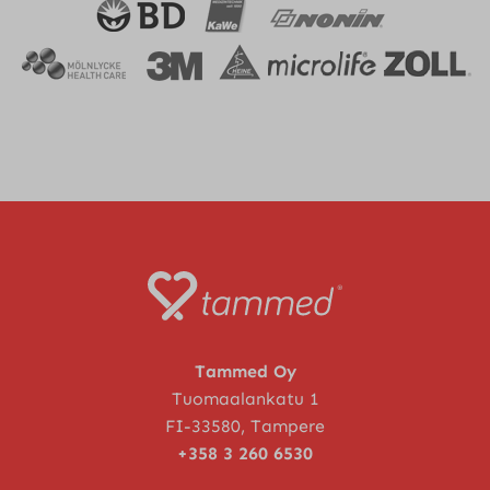
Tammed Oy
Tuomaalankatu 1
FI-33580, Tampere
+358 3 260 6530