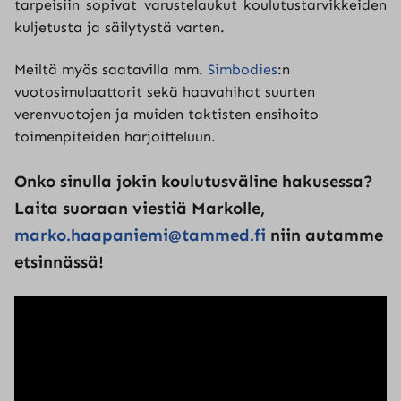
tarpeisiin sopivat varustelaukut koulutustarvikkeiden
kuljetusta ja säilytystä varten.
Meiltä myös saatavilla mm.
Simbodies
:n
vuotosimulaattorit sekä haavahihat suurten
verenvuotojen ja muiden taktisten ensihoito
toimenpiteiden harjoitteluun.
Onko sinulla jokin koulutusväline hakusessa?
Laita suoraan viestiä Markolle,
marko.haapaniemi@tammed.fi
niin autamme
etsinnässä!
Hyväksy
markkinointievästeet