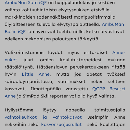
AmbuMan Sam iQF
on huippulaadukas ja kestävä
valinta kohtuuhintaista elvytysnukkea etsivälle,
markkinoiden todennäköisesti monipuolisimmalla
älylaitteeseen tulevalla elvytyspalautteella.
AmbuMan
Basic iQF
on hyvä vaihtoehto niille, ketkä arvostavat
edelleen mekaanisen palautteen tärkeyttä.
Valikoimistamme löydät myös eritasoiset
Anne-
nuket
juuri omien koulutustarpeidesi mukaan
räätälöitynä. Hätäensiavun peruskertaukseen riittää
hyvin
Little Anne
, mutta jos opetat työksesi
sairaalaympäristössä, vaatimukset nuken suhteen
kasvavat. Ilmatiepäällä varustettu
QCPR Resusci
Anne
ja SimPad Skillreporter voi olla hyvä valinta.
Hyllystämme löytyy nopealla toimitusajalla
vaihtokeuhkot ja vaihtokasvot
useimpiin Anne
nukkeihin sekä
kasvonsuojusrullat
sekä kouluttajan