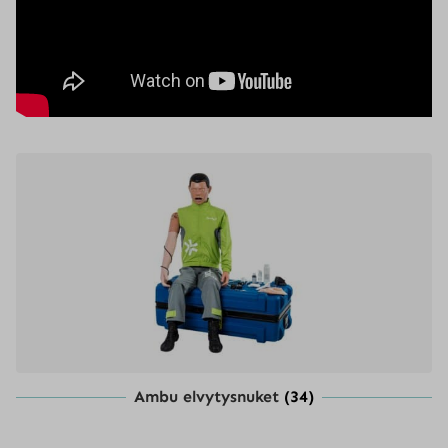
nähdäksesi YouTube
videon.
Ambu elvytysnuket
(34)