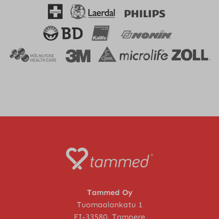
Tammed Oy
Tuomaalankatu 1
FI-33580, Tampere