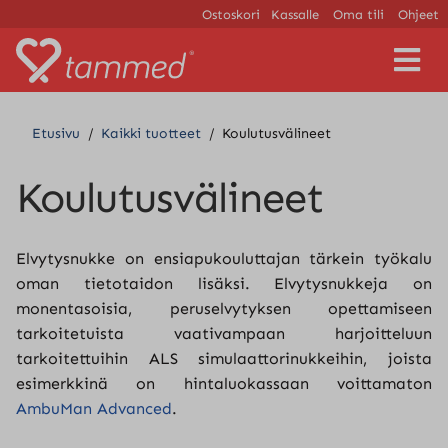
Ostoskori
Kassalle
Oma tili
Ohjeet
V
a
l
i
Etusivu
/
Kaikki tuotteet
/
Koulutusvälineet
k
k
o
Koulutusvälineet
Elvytysnukke on ensiapukouluttajan tärkein työkalu
oman tietotaidon lisäksi. Elvytysnukkeja on
monentasoisia, peruselvytyksen opettamiseen
tarkoitetuista vaativampaan harjoitteluun
tarkoitettuihin ALS simulaattorinukkeihin, joista
esimerkkinä on hintaluokassaan voittamaton
AmbuMan Advanced
.