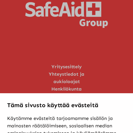
Yritysesittely
Yhteystiedot ja
aukioloajat
Henkilökunta
Huoltopalvelu
Tämä sivusto käyttää evästeitä
Käytämme evästeitä tarjoamamme sisällön ja
Verkkokaupasta ostaminen
mainosten räätälöimiseen, sosiaalisen median
Maksutavat ja