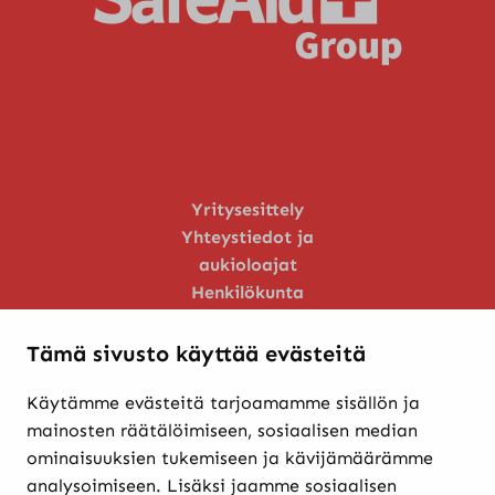
Yritysesittely
Yhteystiedot ja
aukioloajat
Henkilökunta
Huoltopalvelu
Tämä sivusto käyttää evästeitä
Käytämme evästeitä tarjoamamme sisällön ja
Verkkokaupasta ostaminen
mainosten räätälöimiseen, sosiaalisen median
Maksutavat ja
ominaisuuksien tukemiseen ja kävijämäärämme
toimitusehdot
analysoimiseen. Lisäksi jaamme sosiaalisen