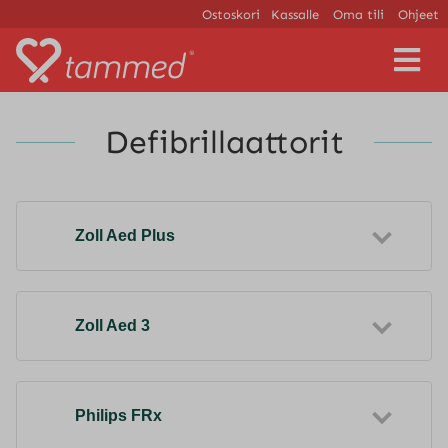
Ostoskori
Kassalle
Oma tili
Ohjeet
V
a
l
i
Defibrillaattorit
k
k
o
Zoll Aed Plus
Zoll Aed 3
Philips FRx