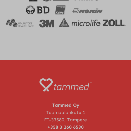
Tammed Oy
Tuomaalankatu 1
FI-33580, Tampere
+358 3 260 6530