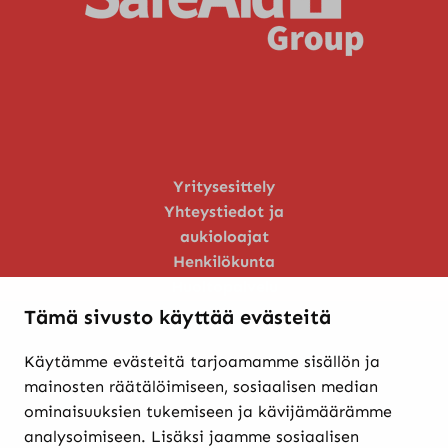
Yritysesittely
Yhteystiedot ja
aukioloajat
Henkilökunta
Huoltopalvelu
Tämä sivusto käyttää evästeitä
Käytämme evästeitä tarjoamamme sisällön ja
Verkkokaupasta ostaminen
mainosten räätälöimiseen, sosiaalisen median
Maksutavat ja
ominaisuuksien tukemiseen ja kävijämäärämme
toimitusehdot
analysoimiseen. Lisäksi jaamme sosiaalisen
Palautukset