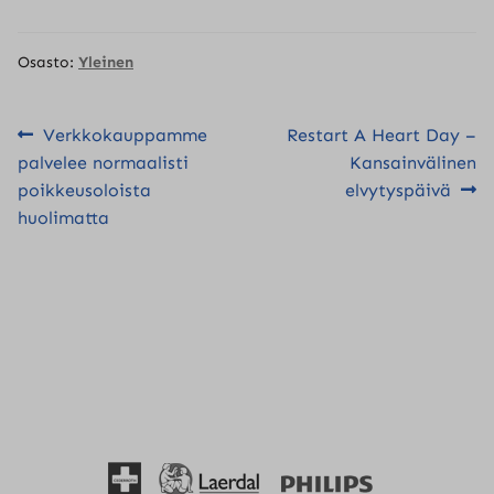
Osasto:
Yleinen
Artikkelien
Edellinen
Seuraava
Verkkokauppamme
Restart A Heart Day –
artikkeli
artikkeli:
palvelee normaalisti
Kansainvälinen
selaus
poikkeusoloista
elvytyspäivä
huolimatta