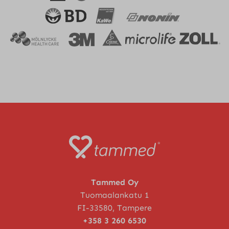
Tammed Oy
Tuomaalankatu 1
FI-33580, Tampere
+358 3 260 6530