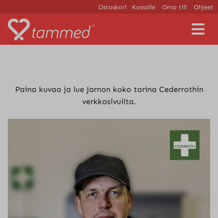
Ostoskori
Kassalle
Oma tili
Ohjeet
V
a
l
i
k
k
o
Paina kuvaa ja lue Jarnon koko tarina Cederrothin
verkkosivuilta.