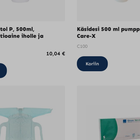
tol P, 500ml,
Käsidesi 500 ml pumpp
tioaine iholle ja
Care-X
C100
10,04
€
Koriin