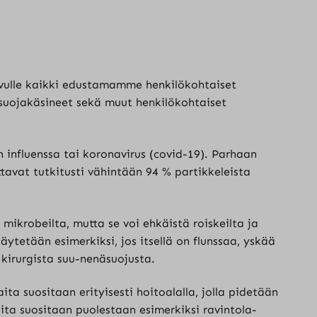
ivulle kaikki edustamamme henkilökohtaiset
 suojakäsineet sekä muut henkilökohtaiset
n influenssa tai koronavirus (covid-19). Parhaan
vat tutkitusti vähintään 94 % partikkeleista
mikrobeilta, mutta se voi ehkäistä roiskeilta ja
ytetään esimerkiksi, jos itsellä on flunssaa, yskää
 kirurgista suu-nenäsuojusta.
kaita suositaan erityisesti hoitoalalla, jolla pidetään
ita suositaan puolestaan esimerkiksi ravintola-