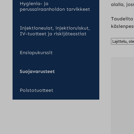
Hygienia- ja
alalla, jo
perussairaanhoidon tarvikkeet
Taudeilta 
käsienpes
Injektioneulat, injektioruiskut,
IV-tuotteet ja riskijäteastiat
Ensiapukurssit
Suojavarusteet
Poistotuotteet