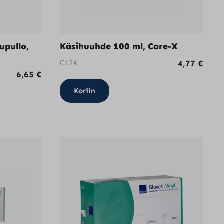
upullo,
Käsihuuhde 100 ml, Care-X
C124
4,77
€
6,65
€
Koriin