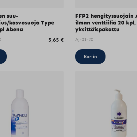
en suu-
FFP2 hengityssuojain 
jus/kasvosuoja Type
ilman venttiiliä 20 kpl,
pl Abena
yksittäispakattu
3
5,65
€
AJ-01-20
Koriin