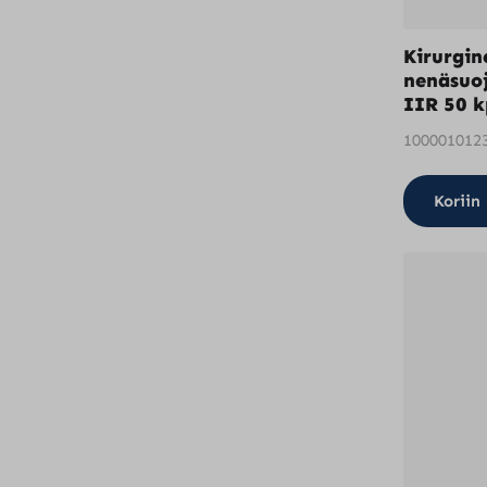
Kirurgin
nenäsuo
IIR 50 k
100001012
Koriin