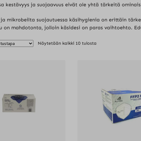
ssa kestävyys ja suojaavuus eivät ole yhtä tärkeitä ominai
ja mikrobeilta suojautuessa käsihygienia on erittäin tärke
u on mahdotonta, jolloin käsidesi on paras vaihtoehto. E
Näytetään kaikki 10 tulosta