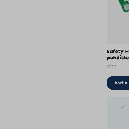
Safety H
puhdistu
3387
Koriin