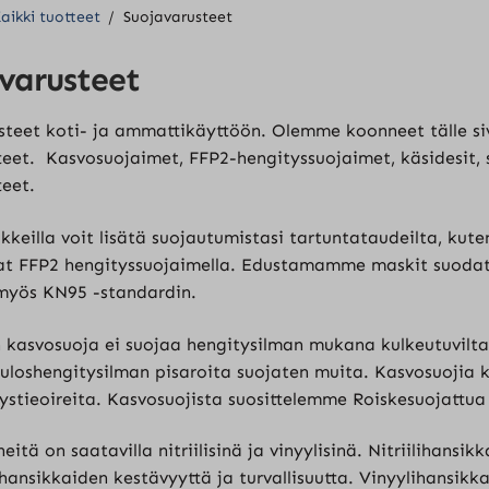
aikki tuotteet
/
Suojavarusteet
varusteet
steet koti- ja ammattikäyttöön. Olemme koonneet tälle s
teet. Kasvosuojaimet, FFP2-hengityssuojaimet, käsidesit,
teet.
kkeilla voit lisätä suojautumistasi tartuntataudeilta, kute
at FFP2 hengityssuojaimella. Edustamamme maskit suodatta
myös KN95 -standardin.
n kasvosuoja ei suojaa hengitysilman mukana kulkeutuvilta 
uloshengitysilman pisaroita suojaten muita. Kasvosuojia kä
tystieoireita. Kasvosuojista suosittelemme Roiskesuojattua
eitä on saatavilla nitriilisinä ja vinyylisinä. Nitriilihansik
ansikkaiden kestävyyttä ja turvallisuutta. Vinyylihansikka