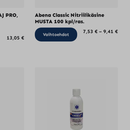
AJ PRO,
Abena Classic Nitriilikäsine
MUSTA 100 kpl/ras.
Tällä
Hint
7,53
€
–
9,41
€
Vaihtoehdot
13,05
€
tuotteella
7,53 
on
-
useampi
9,41 
muunnelma.
Voit
tehdä
valinnat
tuotteen
sivulla.