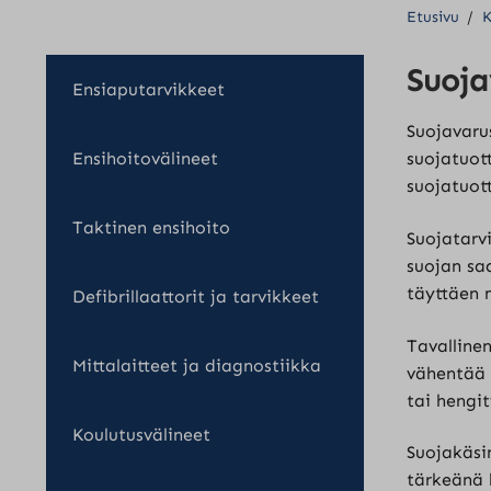
Etusivu
/
K
Suoja
Ensiaputarvikkeet
Suojavaru
Ensihoitovälineet
suojatuot
suojatuot
Taktinen ensihoito
Suojatarvi
suojan sa
täyttäen 
Defibrillaattorit ja tarvikkeet
Tavalline
Mittalaitteet ja diagnostiikka
vähentää 
tai hengi
Koulutusvälineet
Suojakäsin
tärkeänä h