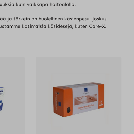
suuksia kuin vaikkapa hoitoalalla.
ää ja tärkein on huolellinen käsienpesu. Joskus
dustamme kotimaisia käsidesejä, kuten Care-X.