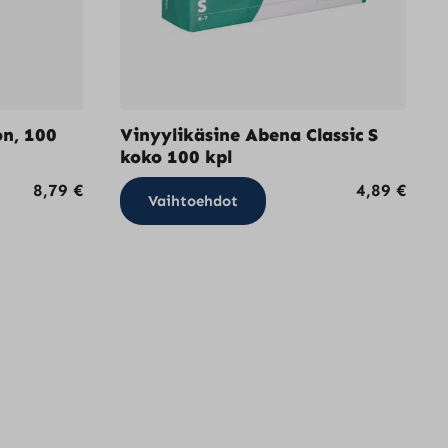
on, 100
Vinyylikäsine Abena Classic S
koko 100 kpl
Tällä
8,79
€
4,89
€
Vaihtoehdot
la
tuotteella
on
i
useampi
lma.
muunnelma.
Voit
tehdä
t
valinnat
n
tuotteen
sivulla.