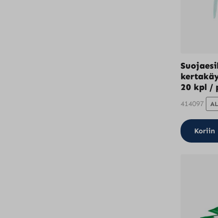
Suojaesil
kertakäy
20 kpl / 
414097
AL
Koriin