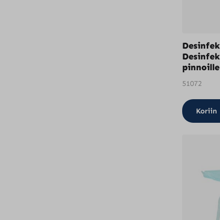
Desinfek
Desinfek
pinnoille
51072
Koriin