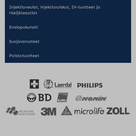
Injektioneulat, injektioruiskut, IV-tuotteet ja
riskijäteastiat
Ensiapukurssit
Suojavarusteet
Poistotuotteet