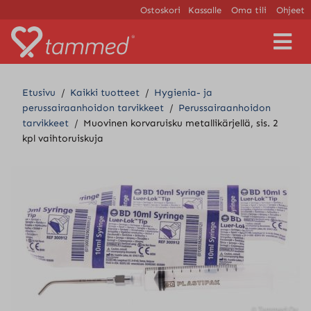
Ostoskori
Kassalle
Oma tili
Ohjeet
V
a
l
i
Etusivu
/
Kaikki tuotteet
/
Hygienia- ja
k
perussairaanhoidon tarvikkeet
/
Perussairaanhoidon
k
tarvikkeet
/
Muovinen korvaruisku metallikärjellä, sis. 2
o
kpl vaihtoruiskuja