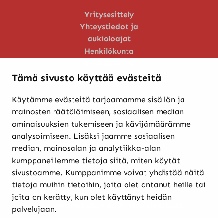
Yritysesittely
Yhteystiedot ja
aukioloajat
Henkilökunta
Huoltopalvelu
Tämä sivusto käyttää evästeitä
Käytämme evästeitä tarjoamamme sisällön ja
Verkkokaupasta ostaminen
mainosten räätälöimiseen, sosiaalisen median
Maksutavat ja
ominaisuuksien tukemiseen ja kävijämäärämme
toimitusehdot
analysoimiseen. Lisäksi jaamme sosiaalisen
Palautukset
median, mainosalan ja analytiikka-alan
Rekisteriseloste
kumppaneillemme tietoja siitä, miten käytät
Evästekäytännöt
sivustoamme. Kumppanimme voivat yhdistää näitä
tietoja muihin tietoihin, joita olet antanut heille tai
joita on kerätty, kun olet käyttänyt heidän
Etkö löytänyt etsimääsi? Hae sivustolta:
palvelujaan.