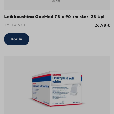
Leikkausliina OneMed 75 x 90 cm ster. 25 kpl
TML1415-01
26,98
€
Koriin