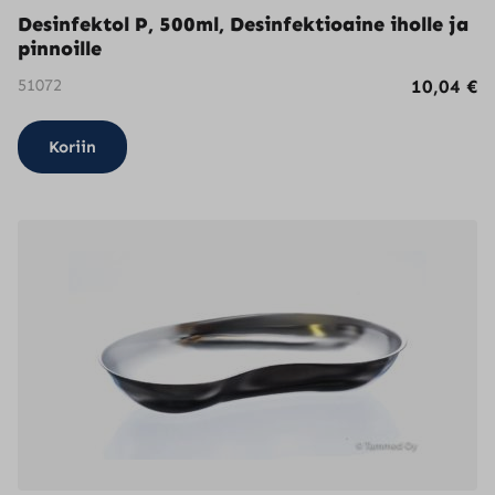
Desinfektol P, 500ml, Desinfektioaine iholle ja
pinnoille
51072
10,04
€
Koriin