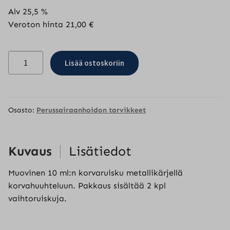
Alv 25,5 %
Veroton hinta
21,00
€
Muovinen
Lisää ostoskoriin
korvaruisku
metallikärjellä,
sis.
2
Osasto:
Perussairaanhoidon tarvikkeet
kpl
vaihtoruiskuja
määrä
Kuvaus
Lisätiedot
Muovinen 10 ml:n korvaruisku metallikärjellä
korvahuuhteluun. Pakkaus sisältää 2 kpl
vaihtoruiskuja.