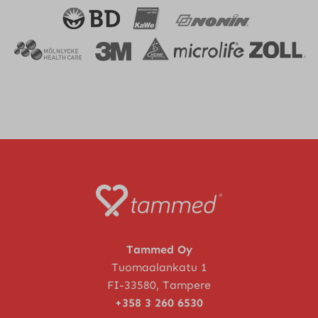
Tammed Oy
Tuomaalankatu 1
FI-33580, Tampere
+358 3 260 6530