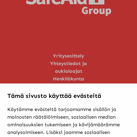
Yritysesittely
Yhteystiedot ja
aukioloajat
Henkilökunta
Huoltopalvelu
Tämä sivusto käyttää evästeitä
Käytämme evästeitä tarjoamamme sisällön ja
Verkkokaupasta ostaminen
mainosten räätälöimiseen, sosiaalisen median
Maksutavat ja
ominaisuuksien tukemiseen ja kävijämäärämme
toimitusehdot
analysoimiseen. Lisäksi jaamme sosiaalisen
Palautukset