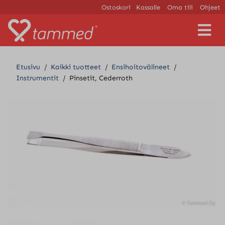
Ostoskori
Kassalle
Oma tili
Ohjeet
V
a
l
i
Etusivu
/
Kaikki tuotteet
/
Ensihoitovälineet
/
k
Instrumentit
/
Pinsetit, Cederroth
k
o