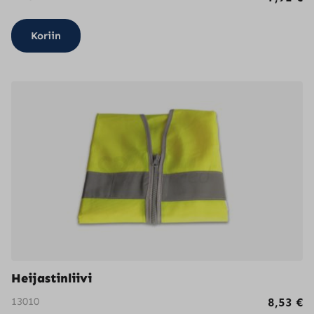
Koriin
Heijastinliivi
13010
8,53
€