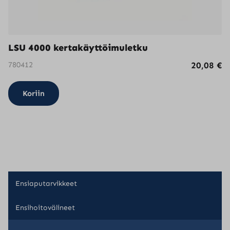
LSU 4000 kertakäyttöimuletku
780412
20,08
€
Koriin
Ensiaputarvikkeet
Ensihoitovälineet