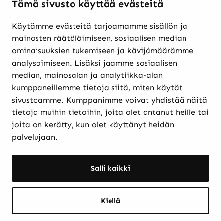
Tämä sivusto käyttää evästeitä
Käytämme evästeitä tarjoamamme sisällön ja
Verkkokaupasta ostaminen
mainosten räätälöimiseen, sosiaalisen median
Maksutavat ja
ominaisuuksien tukemiseen ja kävijämäärämme
toimitusehdot
analysoimiseen. Lisäksi jaamme sosiaalisen
Palautukset
median, mainosalan ja analytiikka-alan
Rekisteriseloste
kumppaneillemme tietoja siitä, miten käytät
Evästekäytännöt
sivustoamme. Kumppanimme voivat yhdistää näitä
tietoja muihin tietoihin, joita olet antanut heille tai
joita on kerätty, kun olet käyttänyt heidän
Etkö löytänyt etsimääsi? Hae sivustolta:
palvelujaan.
Haku:
Haku
Salli kaikki
Kiellä