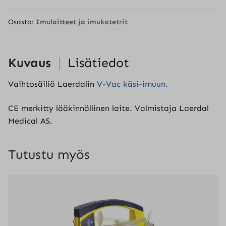
imun
kertakäyttösäiliö
Osasto:
Imulaitteet ja imukatetrit
määrä
Kuvaus
Lisätiedot
Vaihtosäiliö Laerdalin
V-Vac käsi-imuun.
CE merkitty lääkinnällinen laite. Valmistaja Laerdal
Medical AS.
Tutustu myös