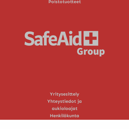
Poistotuotteet
Yritysesittely
Yhteystiedot ja
aukioloajat
Henkilökunta
Huoltopalvelu