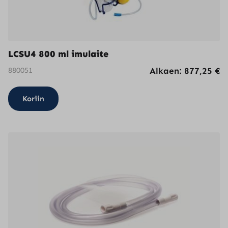
LCSU4 800 ml imulaite
880051
Alkaen:
877,25
€
Koriin