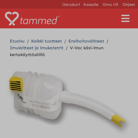
Ostoskori
Kassalle
Oma tili
Ohjeet
V
a
l
i
Etusivu
/
Kaikki tuotteet
/
Ensihoitovälineet
/
k
Imulaitteet ja imukatetrit
/
V-Vac käsi-imun
k
kertakäyttösäiliö
o