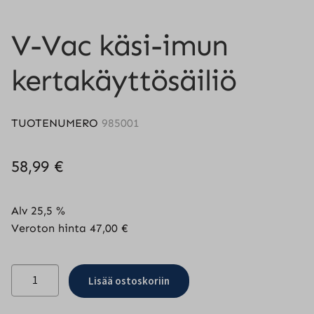
V-Vac käsi-imun
kertakäyttösäiliö
TUOTENUMERO
985001
58,99
€
Alv 25,5 %
Veroton hinta
47,00
€
V-
Lisää ostoskoriin
Vac
käsi-