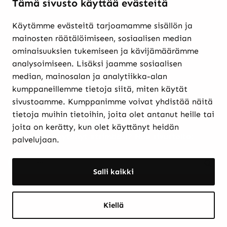
Tämä sivusto käyttää evästeitä
Käytämme evästeitä tarjoamamme sisällön ja
Verkkokaupasta ostaminen
mainosten räätälöimiseen, sosiaalisen median
Maksutavat ja
ominaisuuksien tukemiseen ja kävijämäärämme
toimitusehdot
analysoimiseen. Lisäksi jaamme sosiaalisen
Palautukset
median, mainosalan ja analytiikka-alan
Rekisteriseloste
kumppaneillemme tietoja siitä, miten käytät
Evästekäytännöt
sivustoamme. Kumppanimme voivat yhdistää näitä
tietoja muihin tietoihin, joita olet antanut heille tai
joita on kerätty, kun olet käyttänyt heidän
Etkö löytänyt etsimääsi? Hae sivustolta:
palvelujaan.
Haku:
Haku
Salli kaikki
Kiellä