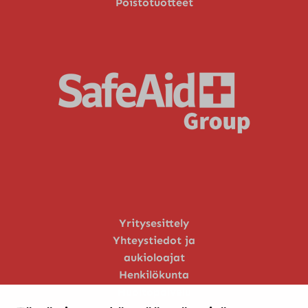
Poistotuotteet
Yritysesittely
Yhteystiedot ja
aukioloajat
Henkilökunta
Huoltopalvelu