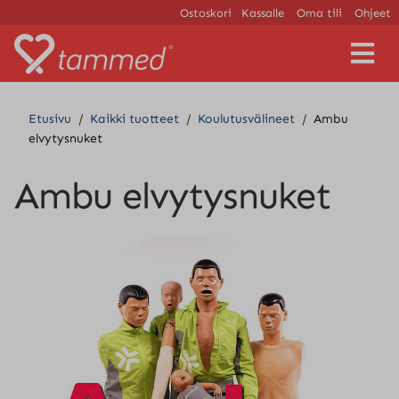
Ostoskori
Kassalle
Oma tili
Ohjeet
V
a
l
i
Etusivu
/
Kaikki tuotteet
/
Koulutusvälineet
/
Ambu
k
elvytysnuket
k
o
Ambu elvytysnuket