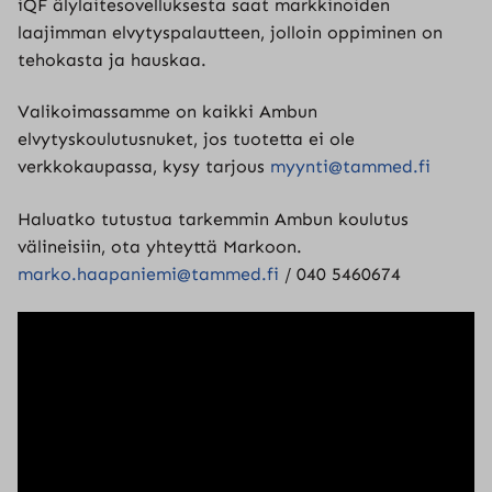
iQF älylaitesovelluksesta saat markkinoiden
laajimman elvytyspalautteen, jolloin oppiminen on
tehokasta ja hauskaa.
Valikoimassamme on kaikki Ambun
elvytyskoulutusnuket, jos tuotetta ei ole
verkkokaupassa, kysy tarjous
myynti@tammed.fi
Haluatko tutustua tarkemmin Ambun koulutus
välineisiin, ota yhteyttä Markoon.
marko.haapaniemi@tammed.fi
/ 040 5460674
Hyväksy
markkinointievästeet
nähdäksesi YouTube
videon.