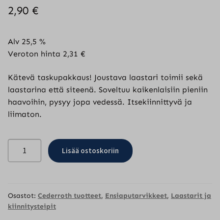
2,90
€
Alv 25,5 %
Veroton hinta
2,31
€
Kätevä taskupakkaus! Joustava laastari toimii sekä
laastarina että siteenä. Soveltuu kaikenlaisiin pieniin
haavoihin, pysyy jopa vedessä. Itsekiinnittyvä ja
liimaton.
Cederroth
Lisää ostoskoriin
Soft
Foam
Bandage
taskupakkaus
Osastot:
Cederroth tuotteet
,
Ensiaputarvikkeet
,
Laastarit ja
määrä
kiinnitysteipit