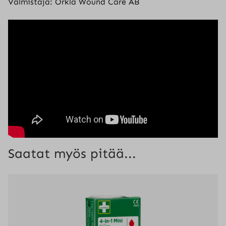
Valmistaja: Orkla Wound Care AB
Saatat myös pitää...