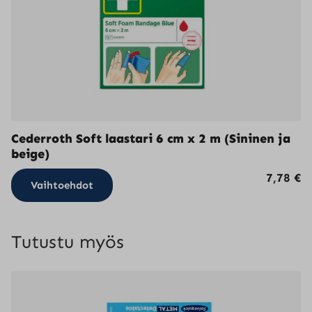
Cederroth Soft laastari 6 cm x 2 m (Sininen ja
beige)
Tällä
7,78
€
Vaihtoehdot
tuotteella
on
useampi
Tutustu myös
muunnelma.
Voit
tehdä
valinnat
tuotteen