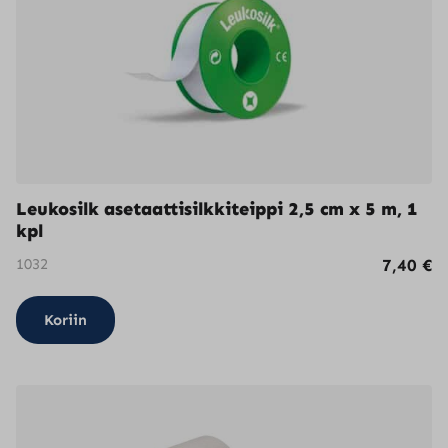
Leukosilk asetaattisilkkiteippi 2,5 cm x 5 m, 1
kpl
1032
7,40
€
Koriin