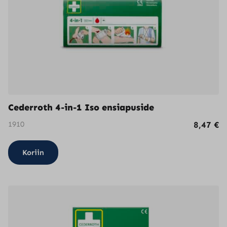
valinnat
tuotteen
sivulla.
Cederroth 4-in-1 Iso ensiapuside
1910
8,47
€
Koriin