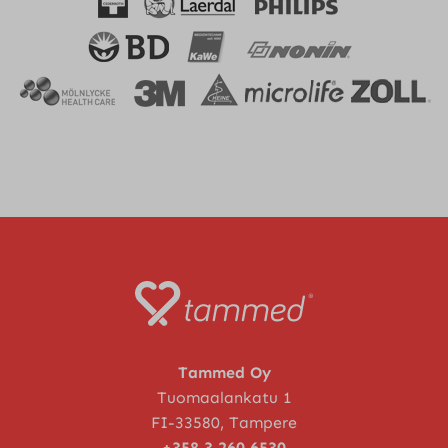
Tammed Oy
Tuomaalankatu 1
FI-33580, Tampere
+358 3 260 6530