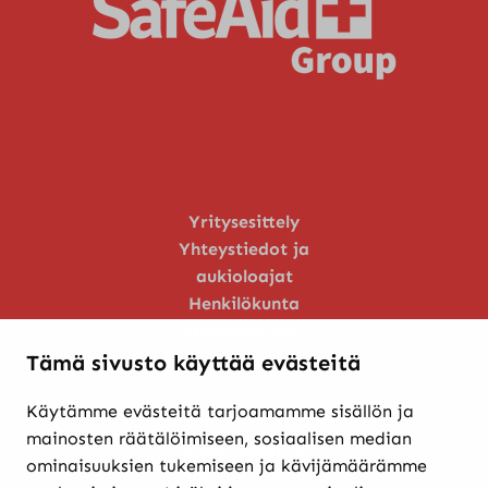
Yritysesittely
Yhteystiedot ja
aukioloajat
Henkilökunta
Huoltopalvelu
Tämä sivusto käyttää evästeitä
Käytämme evästeitä tarjoamamme sisällön ja
Verkkokaupasta ostaminen
mainosten räätälöimiseen, sosiaalisen median
Maksutavat ja
ominaisuuksien tukemiseen ja kävijämäärämme
toimitusehdot