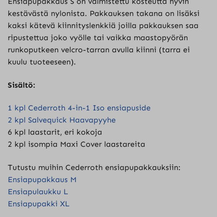
Ensiapupakkaus S on valmistettu kosteutta hyvin
kestävästä nylonista. Pakkauksen takana on lisäksi
kaksi kätevä kiinnityslenkkiä joilla pakkauksen saa
ripustettua joko vyölle tai vaikka maastopyörän
runkoputkeen velcro-tarran avulla kiinni (tarra ei
kuulu tuoteeseen).
Sisältö:
1 kpl Cederroth 4-in-1 Iso ensiapuside
2 kpl Salvequick Haavapyyhe
6 kpl laastarit, eri kokoja
2 kpl isompia Maxi Cover laastareita
Tutustu muihin Cederroth ensiapupakkauksiin:
Ensiapupakkaus M
Ensiapulaukku L
Ensiapupakki XL