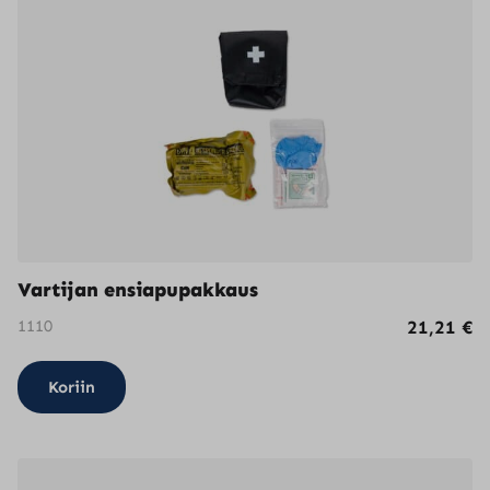
Vartijan ensiapupakkaus
1110
21,21
€
Koriin