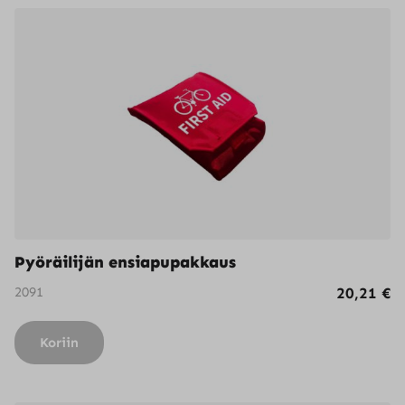
Pyöräilijän ensiapupakkaus
2091
20,21
€
Koriin