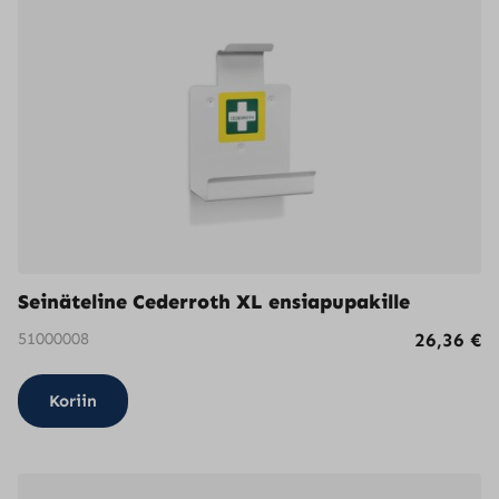
Seinäteline Cederroth XL ensiapupakille
51000008
26,36
€
Koriin