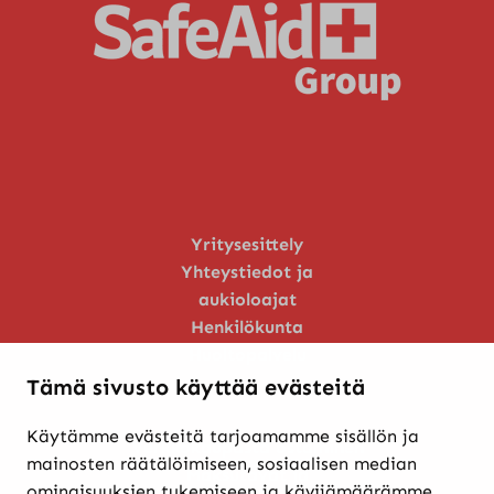
Yritysesittely
Yhteystiedot ja
aukioloajat
Henkilökunta
Huoltopalvelu
Tämä sivusto käyttää evästeitä
Käytämme evästeitä tarjoamamme sisällön ja
Verkkokaupasta ostaminen
mainosten räätälöimiseen, sosiaalisen median
Maksutavat ja
ominaisuuksien tukemiseen ja kävijämäärämme