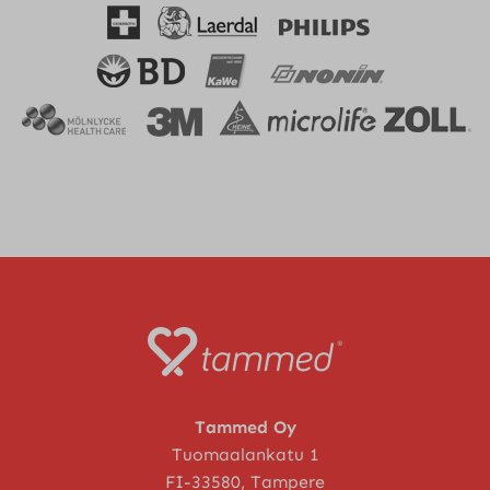
Tammed Oy
Tuomaalankatu 1
FI-33580, Tampere