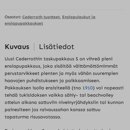
S
määrä
Osastot:
Cederroth tuotteet
,
Ensiapulaukut ja
ensiapupakkaukset
Kuvaus
Lisätiedot
Uusi Cederrothin taskupakkaus S on vihreä pieni
ensiapupakkaus, joka sisältää välttämättömimmät
perustarvikkeet pienten ja myös vähän suurempien
haavojen puhdistukseen ja paikkaamiseen.
Pakkauksen isolla ensisiteellä (tno
1910
) voi nopeasti
tehdä tukisidoksen vaikka sähly- tai beachvolley
ottelun aikana sattuviin nivelnyrjähdyksiin tai kunnon
painesiteen jos raivaussahan kanssa sattuu
tapaturma risusavotassa.