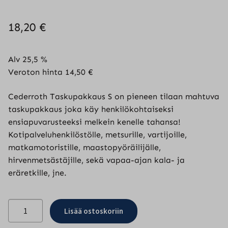
18,20
€
Alv 25,5 %
Veroton hinta
14,50
€
Cederroth Taskupakkaus S on pieneen tilaan mahtuva
taskupakkaus joka käy henkilökohtaiseksi
ensiapuvarusteeksi melkein kenelle tahansa!
Kotipalveluhenkilöstölle, metsurille, vartijoille,
matkamotoristille, maastopyöräilijälle,
hirvenmetsästäjille, sekä vapaa-ajan kala- ja
eräretkille, jne.
Cederroth
Lisää ostoskoriin
taskupakkaus