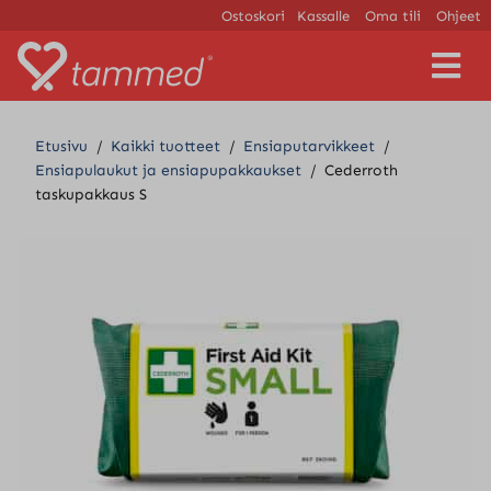
Ostoskori
Kassalle
Oma tili
Ohjeet
V
a
l
i
Etusivu
/
Kaikki tuotteet
/
Ensiaputarvikkeet
/
k
Ensiapulaukut ja ensiapupakkaukset
/
Cederroth
k
taskupakkaus S
o