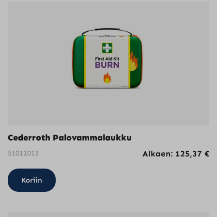
Cederroth Palovammalaukku
51011013
Alkaen:
125,37
€
Koriin