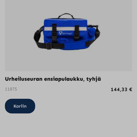
Urheiluseuran ensiapulaukku, tyhjä
1187S
144,33
€
Koriin