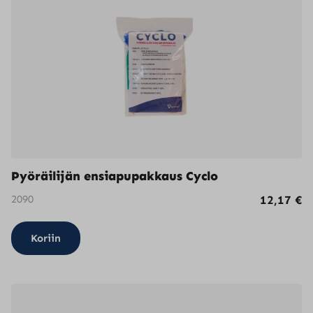
Pyöräilijän ensiapupakkaus Cyclo
2090
12,17
€
Koriin