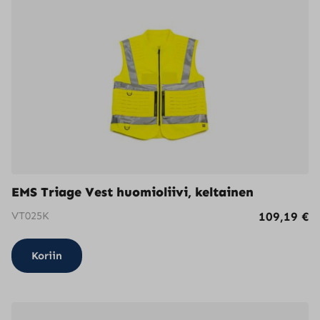
muunnelma.
Voit
tehdä
valinnat
tuotteen
sivulla.
EMS Triage Vest huomioliivi, keltainen
VT025K
109,19
€
Koriin