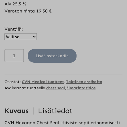
Alv 25,5 %
Veroton hinta
19,50
€
Venttiili:
CVN
Lisää ostoskoriin
Hexagon
Chest
seal
2-
Osastot:
CVN Medical tuotteet
,
Taktinen ensihoito
pack,
Avainsanat tuotteelle
chest seal
,
ilmarintasidos
venttiilillä
tai
ilman
Kuvaus
Lisätiedot
määrä
CVN Hexagon Chest Seal -tiiviste sopii erinomaisesti