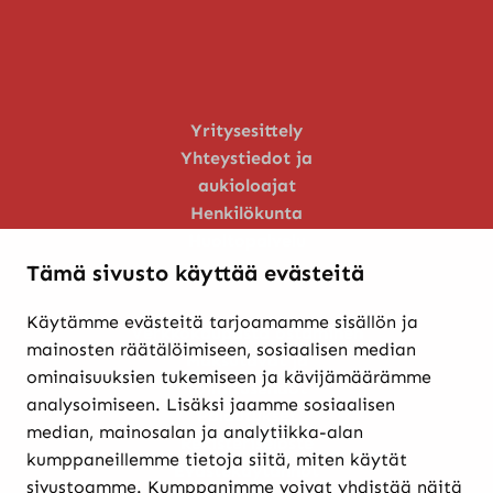
Yritysesittely
Yhteystiedot ja
aukioloajat
Henkilökunta
Huoltopalvelu
Tämä sivusto käyttää evästeitä
Käytämme evästeitä tarjoamamme sisällön ja
Verkkokaupasta ostaminen
mainosten räätälöimiseen, sosiaalisen median
Maksutavat ja
ominaisuuksien tukemiseen ja kävijämäärämme
toimitusehdot
analysoimiseen. Lisäksi jaamme sosiaalisen
Palautukset
median, mainosalan ja analytiikka-alan
Rekisteriseloste
kumppaneillemme tietoja siitä, miten käytät
Evästekäytännöt
sivustoamme. Kumppanimme voivat yhdistää näitä