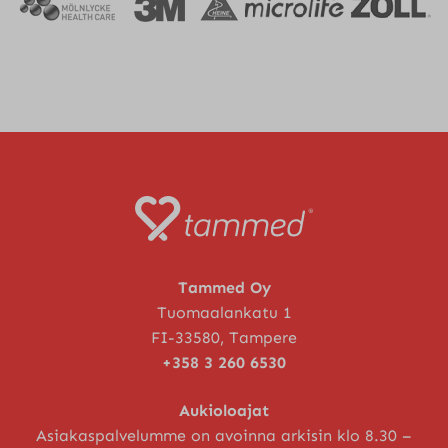
Tammed Oy
Tuomaalankatu 1
FI-33580, Tampere
+358 3 260 6530
Aukioloajat
Asiakaspalvelumme on avoinna arkisin klo 8.30 –