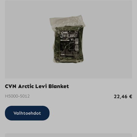
CVN Arctic Levi Blanket
H5000-5012
22,46
€
Tällä
Vaihtoehdot
tuotteella
on
useampi