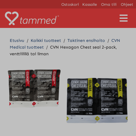
Ostoskori
Kassalle
Oma tili
Ohjeet
V
a
l
i
Etusivu
/
Kaikki tuotteet
/
Taktinen ensihoito
/
CVN
k
Medical tuotteet
/
CVN Hexagon Chest seal 2-pack,
k
venttiilillä tai ilman
o