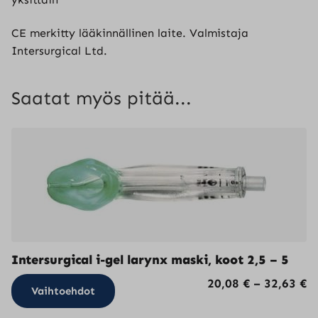
CE merkitty lääkinnällinen laite. Valmistaja
Intersurgical Ltd.
Saatat myös pitää...
Intersurgical i-gel larynx maski, koot 2,5 – 5
Tällä
H
20,08
€
–
32,63
€
Vaihtoehdot
tuotteella
2
on