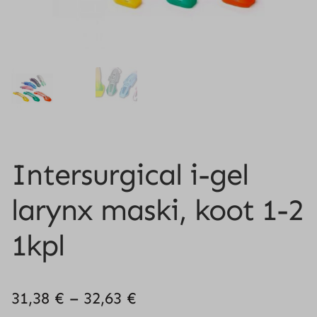
Intersurgical i-gel
larynx maski, koot 1-2
1kpl
Hintaluokka:
31,38
€
–
32,63
€