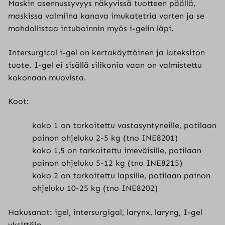
Maskin asennussyvyys näkyvissä tuotteen päällä,
maskissa valmiina kanava imukatetria varten ja se
mahdollistaa intuboinnin myös i-gelin läpi.
Intersurgical i-gel on kertakäyttöinen ja lateksiton
tuote. I-gel ei sisällä silikonia vaan on valmistettu
kokonaan muovista.
Koot:
koko 1 on tarkoitettu vastasyntyneille, potilaan
painon ohjeluku 2-5 kg (tno INE8201)
koko 1,5 on tarkoitettu imeväisille, potilaan
painon ohjeluku 5-12 kg (tno INE8215)
koko 2 on tarkoitettu lapsille, potilaan painon
ohjeluku 10-25 kg (tno INE8202)
Hakusanat: igel, intersurgigal, larynx, laryng, I-gel
yksittäin