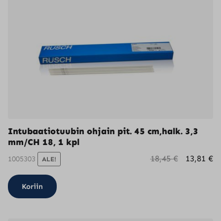
valinnat
tuotteen
sivulla.
Intubaatiotuubin ohjain pit. 45 cm,halk. 3,3
mm/CH 18, 1 kpl
Alkuperä
N
18,45
€
13,81
€
1005303
ALE!
hinta
h
oli:
on
Koriin
18,45 €.
13