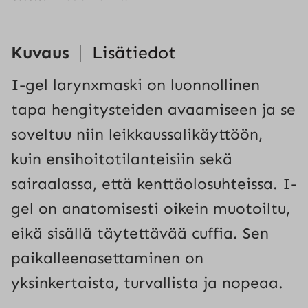
koot
1-
2
Kuvaus
Lisätiedot
1kpl
määrä
I-gel larynxmaski on luonnollinen
tapa hengitysteiden avaamiseen ja se
soveltuu niin leikkaussalikäyttöön,
kuin ensihoitotilanteisiin sekä
sairaalassa, että kenttäolosuhteissa. I-
gel on anatomisesti oikein muotoiltu,
eikä sisällä täytettävää cuffia. Sen
paikalleenasettaminen on
yksinkertaista, turvallista ja nopeaa.