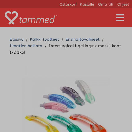
Ostoskori
Kassalle
Oma tili
Ohjeet
V
a
l
i
Etusivu
/
Kaikki tuotteet
/
Ensihoitovälineet
/
k
Ilmatien hallinta
/
Intersurgical i-gel larynx maski, koot
k
1-2 1kpl
o