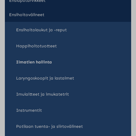
Ensiaputarvikkeet
Ensihoitovälineet
Ensihoitolaukut ja -reput
Happihoitotuotteet
Ilmatien hallinta
Laryngoskoopit ja lastaimet
Imulaitteet ja imukatetrit
Instrumentit
Potilaan tuenta- ja siirtovälineet