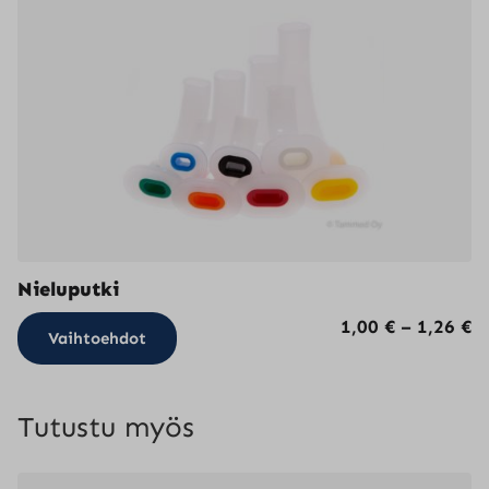
Nieluputki
Tällä
H
1,00
€
–
1,26
€
Vaihtoehdot
tuotteella
1,
on
-
useampi
1,
Tutustu myös
muunnelma.
Voit
tehdä