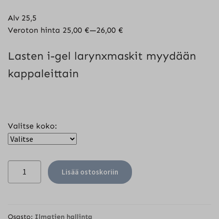
31,38 €
Alv 25,5
-
Veroton hinta
25,00
€
—
26,00
€
32,63 €
Lasten i-gel larynxmaskit myydään
kappaleittain
Valitse koko:
Intersurgical
Lisää ostoskoriin
i-
gel
larynx
maski,
Osasto:
Ilmatien hallinta