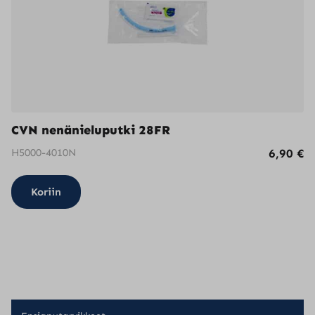
CVN nenänieluputki 28FR
H5000-4010N
6,90
€
Koriin