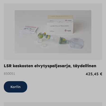
LSR keskosten elvytyspaljesarja, täydellinen
850051
425,45
€
Koriin