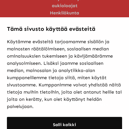
aukioloajat
Henkilökunta
Huoltopalvelu
Tämä sivusto käyttää evästeitä
Käytämme evästeitä tarjoamamme sisällön ja
Verkkokaupasta ostaminen
mainosten räätälöimiseen, sosiaalisen median
Maksutavat ja
ominaisuuksien tukemiseen ja kävijämäärämme
toimitusehdot
analysoimiseen. Lisäksi jaamme sosiaalisen
Palautukset
median, mainosalan ja analytiikka-alan
Rekisteriseloste
kumppaneillemme tietoja siitä, miten käytät
Evästekäytännöt
sivustoamme. Kumppanimme voivat yhdistää näitä
tietoja muihin tietoihin, joita olet antanut heille tai
joita on kerätty, kun olet käyttänyt heidän
Etkö löytänyt etsimääsi? Hae sivustolta:
palvelujaan.
Haku:
Haku
Salli kaikki