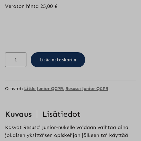
Veroton hinta
25,00
€
Kasvot
Lisää ostoskoriin
Junior-
nukelle
1
kpl
Osastot:
Little Junior QCPR
,
Resusci Junior QCPR
määrä
Kuvaus
Lisätiedot
Kasvot Resusci Junior-nukelle voidaan vaihtaa aina
jokaisen yksittäisen opiskelijan jälkeen tai käyttää