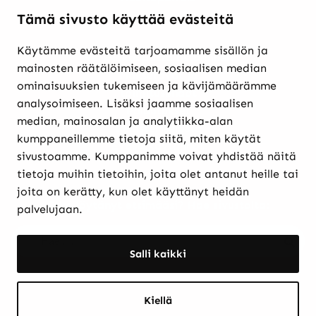
Tämä sivusto käyttää evästeitä
Käytämme evästeitä tarjoamamme sisällön ja
Verkkokaupasta ostaminen
mainosten räätälöimiseen, sosiaalisen median
Maksutavat ja
ominaisuuksien tukemiseen ja kävijämäärämme
toimitusehdot
analysoimiseen. Lisäksi jaamme sosiaalisen
Palautukset
median, mainosalan ja analytiikka-alan
Rekisteriseloste
kumppaneillemme tietoja siitä, miten käytät
Evästekäytännöt
sivustoamme. Kumppanimme voivat yhdistää näitä
tietoja muihin tietoihin, joita olet antanut heille tai
joita on kerätty, kun olet käyttänyt heidän
Etkö löytänyt etsimääsi? Hae sivustolta:
palvelujaan.
Haku:
Haku
Salli kaikki
Kiellä