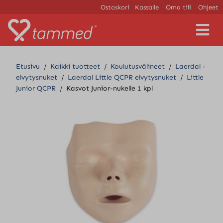
Ostoskori
Kassalle
Oma tili
Ohjeet
V
a
l
i
Etusivu
/
Kaikki tuotteet
/
Koulutusvälineet
/
Laerdal -
k
elvytysnuket
/
Laerdal Little QCPR elvytysnuket
/
Little
k
Junior QCPR
/
Kasvot Junior-nukelle 1 kpl
o