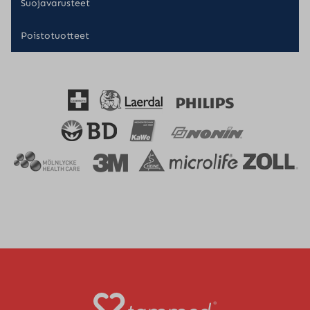
Suojavarusteet
Poistotuotteet