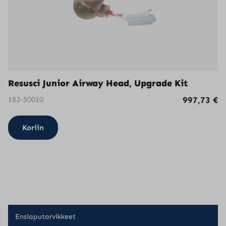
Resusci Junior Airway Head, Upgrade Kit
182-50010
997,73
€
Koriin
Ensiaputarvikkeet