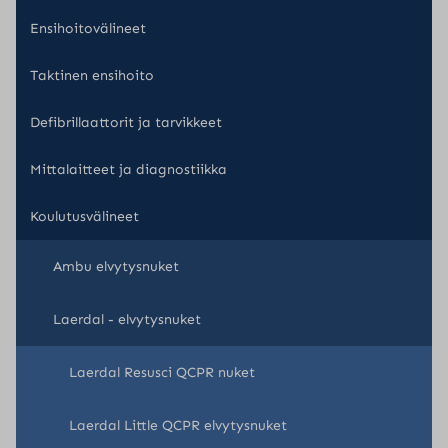
Ensihoitovälineet
Taktinen ensihoito
Defibrillaattorit ja tarvikkeet
Mittalaitteet ja diagnostiikka
Koulutusvälineet
Ambu elvytysnuket
Laerdal - elvytysnuket
Laerdal Resusci QCPR nuket
Laerdal Little QCPR elvytysnuket