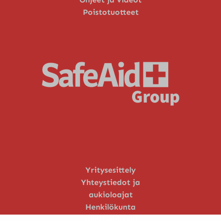
Poistotuotteet
Yritysesittely
Yhteystiedot ja
aukioloajat
Henkilökunta
Huoltopalvelu