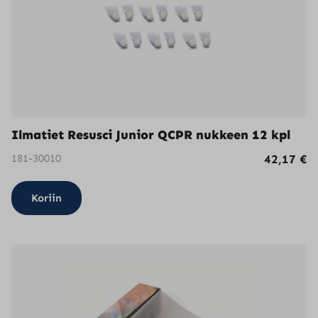
Ilmatiet Resusci Junior QCPR nukkeen 12 kpl
181-30010
42,17
€
Koriin