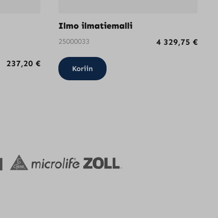
Ilmo ilmatiemalli
25000033
4 329,75
€
237,20
€
Koriin