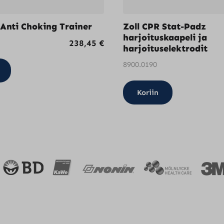
 Anti Choking Trainer
Zoll CPR Stat-Padz
harjoituskaapeli ja
238,45
€
harjoituselektrodit
8900.0190
Koriin