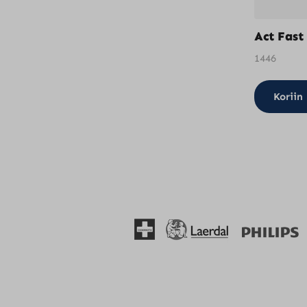
Act Fast
1446
Koriin