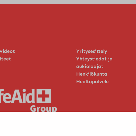
 videot
Yritysesittely
tteet
Yhteystiedot ja
aukioloajat
Henkilökunta
Huoltopalvelu