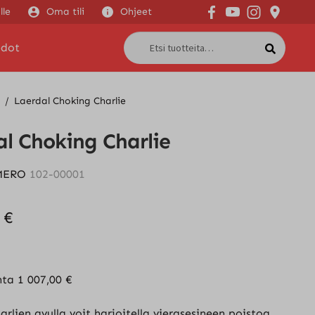
Siirry
Siirry
lle
Oma tili
Ohjeet
navig
sisäl
Etsi:
Haku
edot
/
Laerdal Choking Charlie
l Choking Charlie
MERO
102-00001
9
€
nta
1 007,00
€
rlien avulla voit harjoitella vierasesineen poistoa