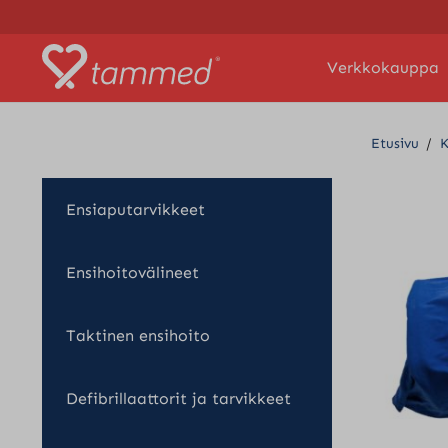
Verkkokauppa
Etusivu
/
K
Ensiaputarvikkeet
Ensihoitovälineet
Taktinen ensihoito
Defibrillaattorit ja tarvikkeet