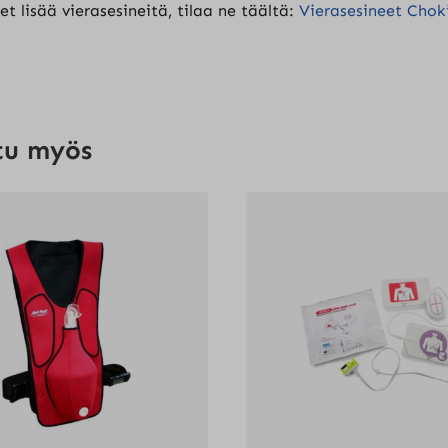
set lisää vierasesineitä, tilaa ne täältä:
Vierasesineet Choki
tu myös