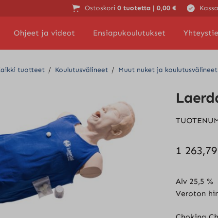
Ostoskori
0 tuotetta |
0,00
€
Kassa
Ohjeet ja videot
Ensiapukoulutukset
Yhteysti
aikki tuotteet
/
Koulutusvälineet
/
Muut nuket ja koulutusvälineet
Laerda
TUOTENU
1 263,7
Alv 25,5 %
Veroton hi
Choking Cha