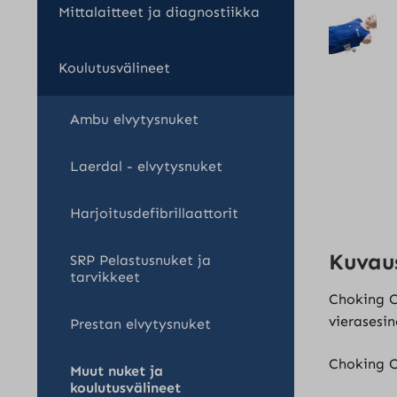
Mittalaitteet ja diagnostiikka
Koulutusvälineet
Ambu elvytysnuket
Laerdal - elvytysnuket
Harjoitusdefibrillaattorit
Kuvau
SRP Pelastusnuket ja
tarvikkeet
Choking Ch
vierasesin
Prestan elvytysnuket
Choking C
Muut nuket ja
koulutusvälineet