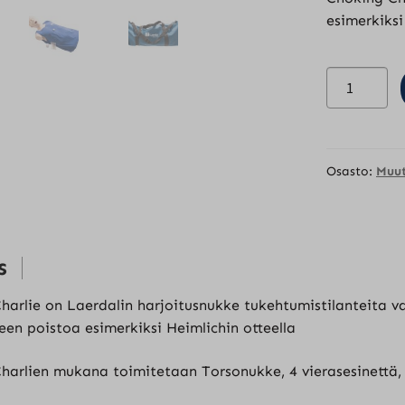
esimerkiksi
Laerdal
Choking
Charlie
määrä
Osasto:
Muut
s
arlie on Laerdalin harjoitusnukke tukehtumistilanteita var
een poistoa esimerkiksi Heimlichin otteella
harlien mukana toimitetaan Torsonukke, 4 vierasesinettä,