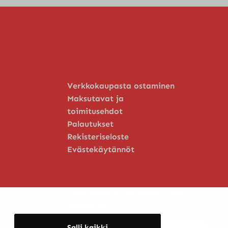
Verkkokaupasta ostaminen
Maksutavat ja
toimitusehdot
Palautukset
Rekisteriseloste
Evästekäytännöt
Etkö löytänyt etsimääsi? Hae
sivustolta:
Haku:
Salli kaikki