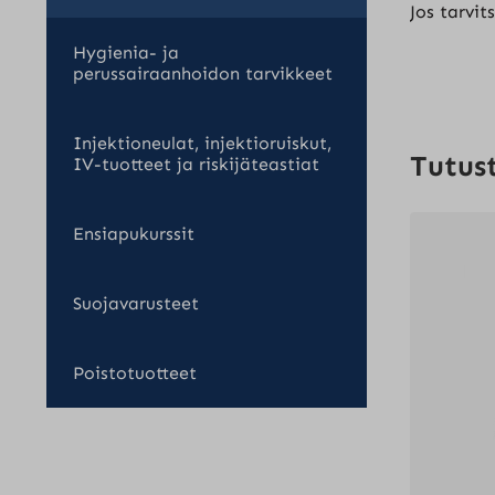
Jos tarvit
Hygienia- ja
perussairaanhoidon tarvikkeet
Injektioneulat, injektioruiskut,
Tutus
IV-tuotteet ja riskijäteastiat
Ensiapukurssit
Suojavarusteet
Poistotuotteet