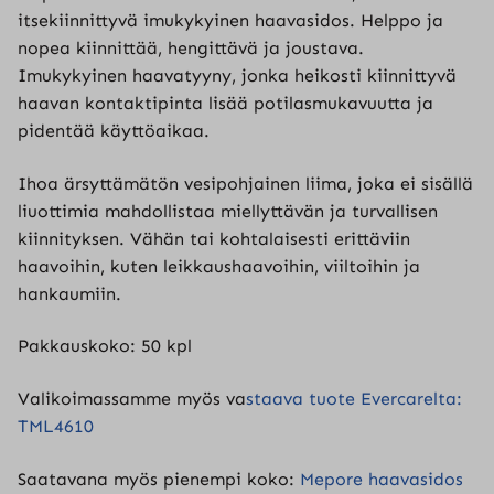
itsekiinnittyvä imukykyinen haavasidos. Helppo ja
nopea kiinnittää, hengittävä ja joustava.
Imukykyinen haavatyyny, jonka heikosti kiinnittyvä
haavan kontaktipinta lisää potilasmukavuutta ja
pidentää käyttöaikaa.
Ihoa ärsyttämätön vesipohjainen liima, joka ei sisällä
liuottimia mahdollistaa miellyttävän ja turvallisen
kiinnityksen. Vähän tai kohtalaisesti erittäviin
haavoihin, kuten leikkaushaavoihin, viiltoihin ja
hankaumiin.
Pakkauskoko: 50 kpl
Valikoimassamme myös va
staava tuote Evercarelta:
TML4610
Saatavana myös pienempi koko:
Mepore haavasidos