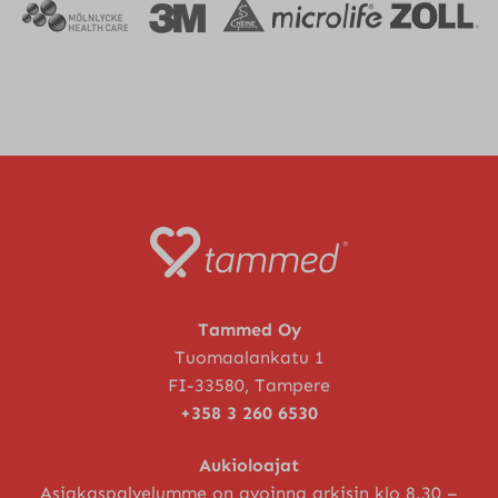
Tammed Oy
Tuomaalankatu 1
FI-33580, Tampere
+358 3 260 6530
Aukioloajat
Asiakaspalvelumme on avoinna arkisin klo 8.30 –