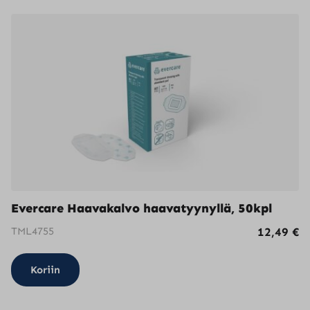
useampi
muunnelma.
Voit
tehdä
valinnat
tuotteen
sivulla.
Evercare Haavakalvo haavatyynyllä, 50kpl
TML4755
12,49
€
Koriin