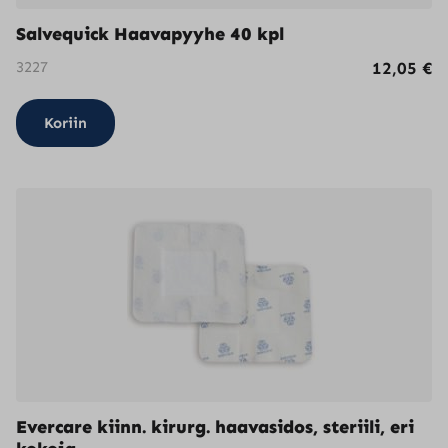
Salvequick Haavapyyhe 40 kpl
3227
12,05
€
Koriin
Evercare kiinn. kirurg. haavasidos, steriili, eri