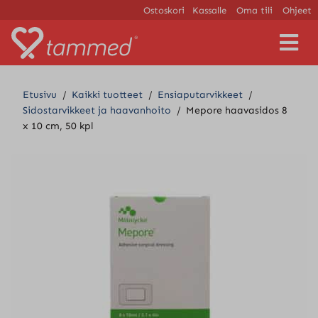
Ostoskori
Kassalle
Oma tili
Ohjeet
V
a
l
i
Etusivu
/
Kaikki tuotteet
/
Ensiaputarvikkeet
/
k
Sidostarvikkeet ja haavanhoito
/
Mepore haavasidos 8
k
x 10 cm, 50 kpl
o