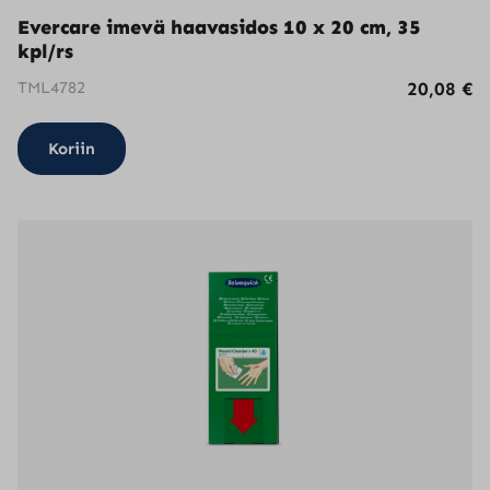
Evercare imevä haavasidos 10 x 20 cm, 35
kpl/rs
TML4782
20,08
€
Koriin