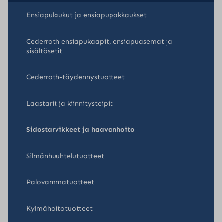
sivulla.
Ensiapulaukut ja ensiapupakkaukset
Cederroth ensiapukaapit, ensiapuasemat ja
sisältösetit
Cederroth-täydennystuotteet
Laastarit ja kiinnitysteipit
Sidostarvikkeet ja haavanhoito
Silmänhuuhtelutuotteet
Palovammatuotteet
Kylmähoitotuotteet