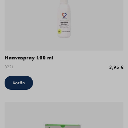
valinnat
tuotteen
sivulla.
Haavaspray 100 ml
3221
3,95
€
Koriin