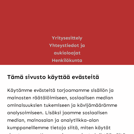
Yritysesittely
Yhteystiedot ja
aukioloajat
Henkilökunta
Huoltopalvelu
Tämä sivusto käyttää evästeitä
Käytämme evästeitä tarjoamamme sisällön ja
Verkkokaupasta ostaminen
mainosten räätälöimiseen, sosiaalisen median
Maksutavat ja
ominaisuuksien tukemiseen ja kävijämäärämme
toimitusehdot
analysoimiseen. Lisäksi jaamme sosiaalisen
Palautukset
median, mainosalan ja analytiikka-alan
Rekisteriseloste
kumppaneillemme tietoja siitä, miten käytät
Evästekäytännöt