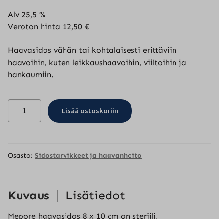
Alv 25,5 %
Veroton hinta
12,50
€
Haavasidos vähän tai kohtalaisesti erittäviin
haavoihin, kuten leikkaushaavoihin, viiltoihin ja
hankaumiin.
Mepore
Lisää ostoskoriin
haavasidos
8
x
10
Osasto:
Sidostarvikkeet ja haavanhoito
cm,
50
kpl
Kuvaus
Lisätiedot
määrä
Mepore haavasidos 8 x 10 cm on steriili,