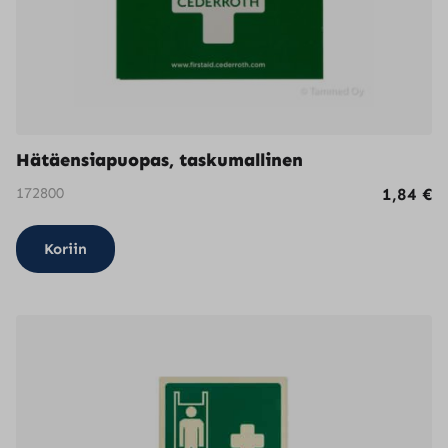
Hätäensiapuopas, taskumallinen
172800
1,84
€
Koriin