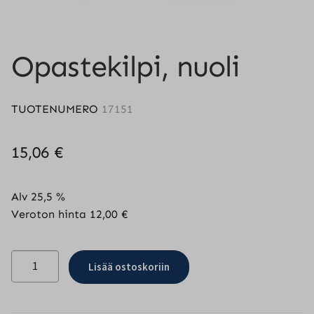
Opastekilpi, nuoli
TUOTENUMERO
17151
15,06
€
Alv 25,5 %
Veroton hinta
12,00
€
Opastekilpi,
Lisää ostoskoriin
nuoli
määrä