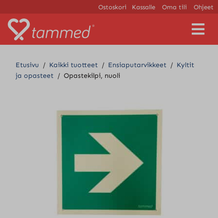
Ostoskori
Kassalle
Oma tili
Ohjeet
V
a
l
i
Etusivu
/
Kaikki tuotteet
/
Ensiaputarvikkeet
/
Kyltit
k
ja opasteet
/
Opastekilpi, nuoli
k
o