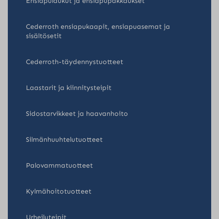
Ensiapulaukut ja ensiapupakkaukset
Cederroth ensiapukaapit, ensiapuasemat ja
sisältösetit
Cederroth-täydennystuotteet
Laastarit ja kiinnitysteipit
Sidostarvikkeet ja haavanhoito
Silmänhuuhtelutuotteet
Palovammatuotteet
Kylmähoitotuotteet
Urheiluteipit