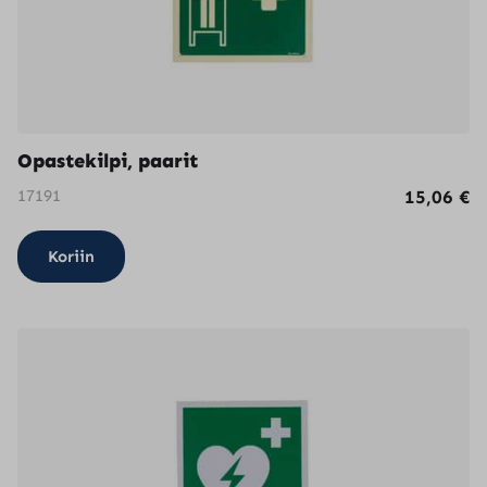
Opastekilpi, paarit
17191
15,06
€
Koriin