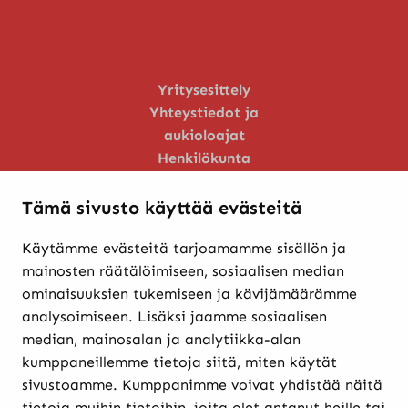
Yritysesittely
Yhteystiedot ja
aukioloajat
Henkilökunta
Huoltopalvelu
Tämä sivusto käyttää evästeitä
Käytämme evästeitä tarjoamamme sisällön ja
Verkkokaupasta ostaminen
mainosten räätälöimiseen, sosiaalisen median
Maksutavat ja
ominaisuuksien tukemiseen ja kävijämäärämme
toimitusehdot
analysoimiseen. Lisäksi jaamme sosiaalisen
Palautukset
median, mainosalan ja analytiikka-alan
Rekisteriseloste
kumppaneillemme tietoja siitä, miten käytät
Evästekäytännöt
sivustoamme. Kumppanimme voivat yhdistää näitä
tietoja muihin tietoihin, joita olet antanut heille tai