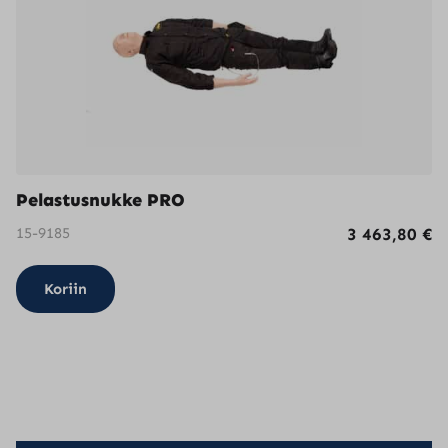
Pelastusnukke PRO
15-9185
3 463,80
€
Koriin