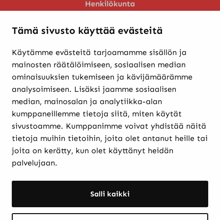
Henkilökunta
Huoltopalvelu
Tämä sivusto käyttää evästeitä
Käytämme evästeitä tarjoamamme sisällön ja
Verkkokaupasta ostaminen
mainosten räätälöimiseen, sosiaalisen median
Maksutavat ja
ominaisuuksien tukemiseen ja kävijämäärämme
toimitusehdot
analysoimiseen. Lisäksi jaamme sosiaalisen
Palautukset
median, mainosalan ja analytiikka-alan
Rekisteriseloste
kumppaneillemme tietoja siitä, miten käytät
Evästekäytännöt
sivustoamme. Kumppanimme voivat yhdistää näitä
tietoja muihin tietoihin, joita olet antanut heille tai
joita on kerätty, kun olet käyttänyt heidän
Etkö löytänyt etsimääsi? Hae sivustolta:
palvelujaan.
Haku:
Haku
Salli kaikki