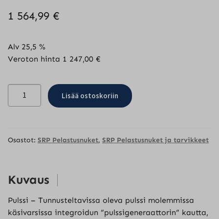
1 564,99
€
Alv 25,5 %
Veroton hinta
1 247,00
€
Pelastusnukke
Lisää ostoskoriin
Pro/Military
tunnisteltava
pulssi
oik+vas/hengitys
Osastot:
SRP Pelastusnuket
,
SRP Pelastusnuket ja tarvikkeet
lisämoduuli
määrä
Kuvaus
Pulssi – Tunnusteltavissa oleva pulssi molemmissa
käsivarsissa integroidun ”pulssigeneraattorin” kautta,