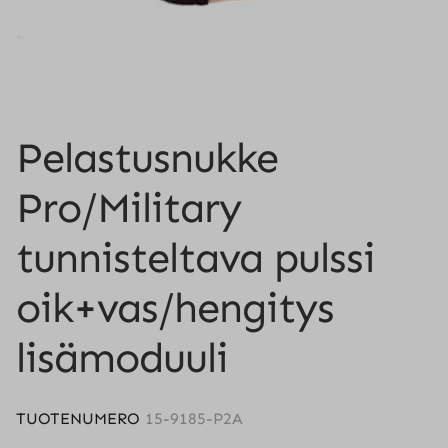
Pelastusnukke
Pro/Military
tunnisteltava pulssi
oik+vas/hengitys
lisämoduuli
TUOTENUMERO
15-9185-P2A