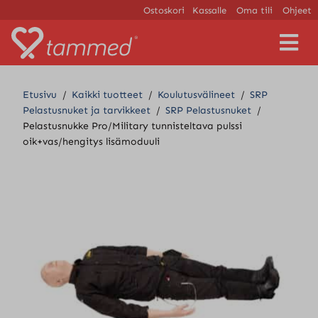
Ostoskori
Kassalle
Oma tili
Ohjeet
V
a
l
i
Etusivu
/
Kaikki tuotteet
/
Koulutusvälineet
/
SRP
k
Pelastusnuket ja tarvikkeet
/
SRP Pelastusnuket
/
k
Pelastusnukke Pro/Military tunnisteltava pulssi
o
oik+vas/hengitys lisämoduuli