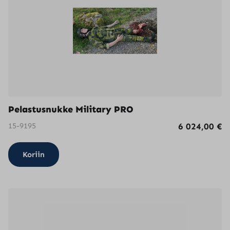
Pelastusnukke Military PRO
15-9195
6 024,00
€
Koriin