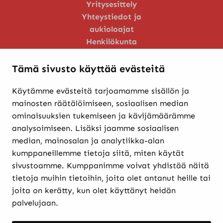
Yritysesittely
Yhteystiedot ja
aukioloajat
Henkilökunta
Huoltopalvelu
Tämä sivusto käyttää evästeitä
Käytämme evästeitä tarjoamamme sisällön ja
Verkkokaupasta ostaminen
mainosten räätälöimiseen, sosiaalisen median
Maksutavat ja
ominaisuuksien tukemiseen ja kävijämäärämme
toimitusehdot
analysoimiseen. Lisäksi jaamme sosiaalisen
Palautukset
median, mainosalan ja analytiikka-alan
Rekisteriseloste
kumppaneillemme tietoja siitä, miten käytät
Evästekäytännöt
sivustoamme. Kumppanimme voivat yhdistää näitä
tietoja muihin tietoihin, joita olet antanut heille tai
joita on kerätty, kun olet käyttänyt heidän
Etkö löytänyt etsimääsi? Hae sivustolta:
palvelujaan.
Haku: