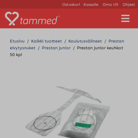
Ostoskori
Kassalle
Oma tili
Ohjeet
V
a
l
i
Etusivu
/
Kaikki tuotteet
/
Koulutusvälineet
/
Prestan
k
elvytysnuket
/
Prestan Junior
/
Prestan Junior keuhkot
k
50 kpl
o