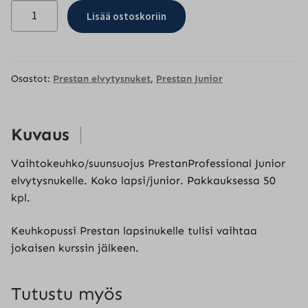
Prestan
Lisää ostoskoriin
Junior
keuhkot
50
kpl
Osastot:
Prestan elvytysnuket
,
Prestan Junior
määrä
Kuvaus
Vaihtokeuhko/suunsuojus PrestanProfessional Junior
elvytysnukelle. Koko lapsi/junior. Pakkauksessa 50
kpl.
Keuhkopussi Prestan lapsinukelle tulisi vaihtaa
jokaisen kurssin jälkeen.
Tutustu myös