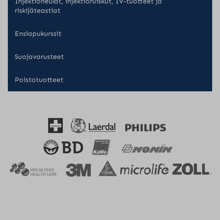
Injektioneulat, injektioruiskut, IV-tuotteet ja
riskijäteastiat
Ensiapukurssit
Suojavarusteet
Poistotuotteet