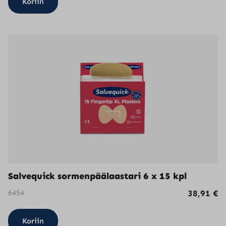
Koriin
Salvequick sormenpäälaastari 6 x 15 kpl
6454
38,91
€
Koriin