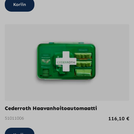
Koriin
Cederroth Haavanhoitoautomaatti
51011006
116,10
€