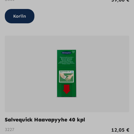
Koriin
Salvequick Haavapyyhe 40 kpl
3227
12,05
€