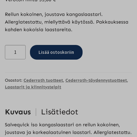
Reilun kokoinen, joustava kangaslaastari.
Allergiatestattu, miellyttävä käytössä. Pakkauksessa
kahden kokoisia laastareita.
Salvequick
Lisää ostoskoriin
iso
kangaslaastari
6
x
Osastot:
Cederroth tuotteet
,
Cederroth-täydennystuotteet
,
21
Laastarit ja kiinnitysteipit
kpl
määrä
Kuvaus
Lisätiedot
Salvequick iso kangaslaastari on reilun kokoinen,
joustava ja korkealaatuinen laastari. Allergiatestattu.