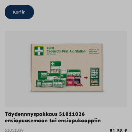
Koriin
Täydennnyspakkaus 51011026
ensiapuasemaan tai ensiapukaappiin
51011039
81,58
€