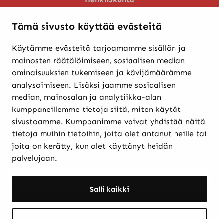
Huoltopalvelu
Tämä sivusto käyttää evästeitä
Käytämme evästeitä tarjoamamme sisällön ja
Verkkokaupasta ostaminen
mainosten räätälöimiseen, sosiaalisen median
Maksutavat ja
ominaisuuksien tukemiseen ja kävijämäärämme
toimitusehdot
analysoimiseen. Lisäksi jaamme sosiaalisen
Palautukset
median, mainosalan ja analytiikka-alan
Rekisteriseloste
kumppaneillemme tietoja siitä, miten käytät
Evästekäytännöt
sivustoamme. Kumppanimme voivat yhdistää näitä
tietoja muihin tietoihin, joita olet antanut heille tai
joita on kerätty, kun olet käyttänyt heidän
Etkö löytänyt etsimääsi? Hae sivustolta:
palvelujaan.
Haku:
Haku
Salli kaikki