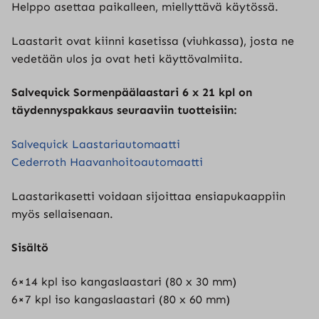
Helppo asettaa paikalleen, miellyttävä käytössä.
Laastarit ovat kiinni kasetissa (viuhkassa), josta ne
vedetään ulos ja ovat heti käyttövalmiita.
Salvequick Sormenpäälaastari 6 x 21 kpl on
täydennyspakkaus seuraaviin tuotteisiin:
Salvequick Laastariautomaatti
Cederroth Haavanhoitoautomaatti
Laastarikasetti voidaan sijoittaa ensiapukaappiin
myös sellaisenaan.
Sisältö
6×14 kpl iso kangaslaastari (80 x 30 mm)
6×7 kpl iso kangaslaastari (80 x 60 mm)