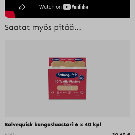
Saatat myös pitää...
Salvequick kangaslaastari 6 x 40 kpl
6444
39,60
€