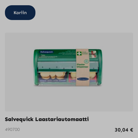
Koriin
Salvequick Laastariautomaatti
490700
30,04
€