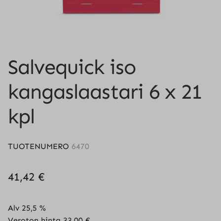
Salvequick iso
kangaslaastari 6 x 21
kpl
TUOTENUMERO
6470
41,42
€
Alv 25,5 %
Veroton hinta
33,00
€