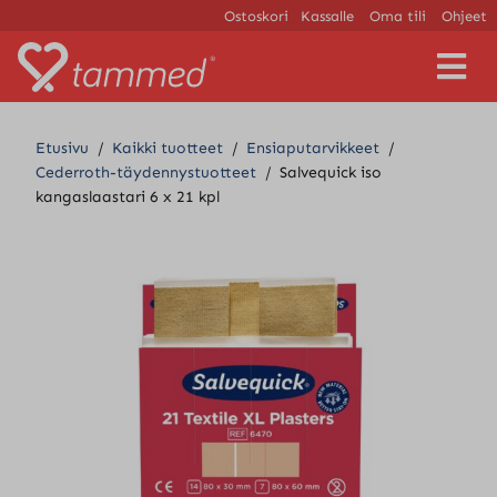
Ostoskori
Kassalle
Oma tili
Ohjeet
V
a
l
i
Etusivu
/
Kaikki tuotteet
/
Ensiaputarvikkeet
/
k
Cederroth-täydennystuotteet
/
Salvequick iso
k
kangaslaastari 6 x 21 kpl
o