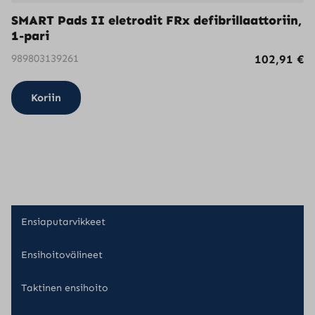
SMART Pads II eletrodit FRx defibrillaattoriin,
1-pari
989803139261
102,91
€
Koriin
Ensiaputarvikkeet
Ensihoitovälineet
Taktinen ensihoito