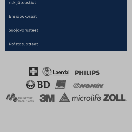
riskijäteastiat
Ensiapukurssit
Suojavarusteet
Poistotuotteet