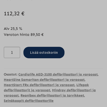
112,32
€
Alv 25,5 %
Veroton hinta
89,50
€
Seinäteline
Lisää ostoskoriin
defibrillaattorille
määrä
Osastot:
Cardiolife AED-3100 defibrillaattori ja varaosat
,
HeartSine Samaritan defibrillaattori ja varaosat
,
HeartStart FRx defibrillaattori ja varaosat
,
Lifepak
defibrillaattorit ja varaosat
,
Mindray defibrillaattori ja
varaosat
,
Reanibex defibrillaattori ja tarvikkeet
,
Seinäkaapit defibrillaattorille