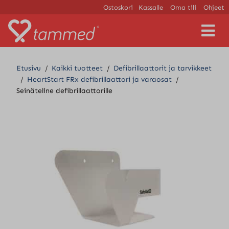
Ostoskori
Kassalle
Oma tili
Ohjeet
V
a
l
i
Etusivu
/
Kaikki tuotteet
/
Defibrillaattorit ja tarvikkeet
k
/
HeartStart FRx defibrillaattori ja varaosat
/
k
Seinäteline defibrillaattorille
o