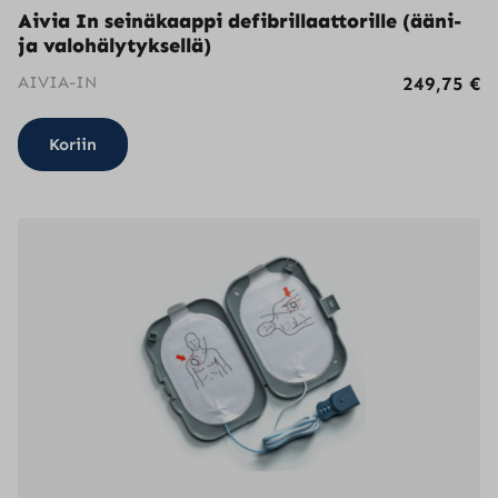
Aivia In seinäkaappi defibrillaattorille (ääni-
ja valohälytyksellä)
AIVIA-IN
249,75
€
Koriin