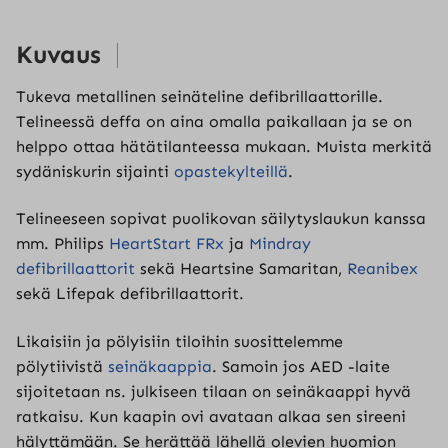
Kuvaus
Tukeva metallinen seinäteline defibrillaattorille.
Telineessä deffa on aina omalla paikallaan ja se on
helppo ottaa hätätilanteessa mukaan. Muista merkitä
sydäniskurin sijainti
opastekylteillä
.
Telineeseen sopivat puolikovan säilytyslaukun kanssa
mm. Philips
HeartStart FRx
ja
Mindray
defibrillaattorit
sekä Heartsine Samaritan,
Reanibex
sekä Lifepak defibrillaattorit.
Likaisiin ja pölyisiin tiloihin suosittelemme
pölytiivistä
seinäkaappia
. Samoin jos AED -laite
sijoitetaan ns. julkiseen tilaan on seinäkaappi hyvä
ratkaisu. Kun kaapin ovi avataan alkaa sen sireeni
hälyttämään. Se herättää lähellä olevien huomion