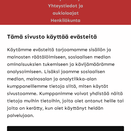
Yhteystiedot ja
aukioloajat
Henkilökunta
Huoltopalvelu
Tämä sivusto käyttää evästeitä
Käytämme evästeitä tarjoamamme sisällön ja
Verkkokaupasta ostaminen
mainosten räätälöimiseen, sosiaalisen median
Maksutavat ja
ominaisuuksien tukemiseen ja kävijämäärämme
toimitusehdot
analysoimiseen. Lisäksi jaamme sosiaalisen
Palautukset
median, mainosalan ja analytiikka-alan
Rekisteriseloste
kumppaneillemme tietoja siitä, miten käytät
Evästekäytännöt
sivustoamme. Kumppanimme voivat yhdistää näitä
tietoja muihin tietoihin, joita olet antanut heille tai
joita on kerätty, kun olet käyttänyt heidän
Etkö löytänyt etsimääsi? Hae sivustolta:
palvelujaan.
Haku:
Haku