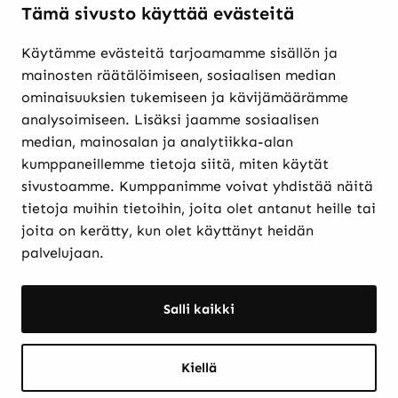
Tämä sivusto käyttää evästeitä
Käytämme evästeitä tarjoamamme sisällön ja
Verkkokaupasta ostaminen
mainosten räätälöimiseen, sosiaalisen median
Maksutavat ja
ominaisuuksien tukemiseen ja kävijämäärämme
toimitusehdot
analysoimiseen. Lisäksi jaamme sosiaalisen
Palautukset
median, mainosalan ja analytiikka-alan
Rekisteriseloste
kumppaneillemme tietoja siitä, miten käytät
Evästekäytännöt
sivustoamme. Kumppanimme voivat yhdistää näitä
tietoja muihin tietoihin, joita olet antanut heille tai
joita on kerätty, kun olet käyttänyt heidän
Etkö löytänyt etsimääsi? Hae sivustolta:
palvelujaan.
Haku:
Haku
Salli kaikki
Kiellä