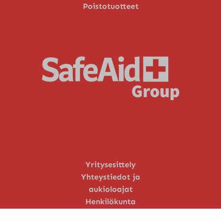
Poistotuotteet
Yritysesittely
Yhteystiedot ja
aukioloajat
Henkilökunta
Huoltopalvelu