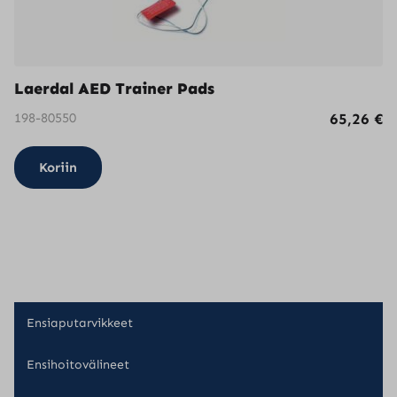
tuotteen
sivulla.
Laerdal AED Trainer Pads
198-80550
65,26
€
Koriin
Ensiaputarvikkeet
Ensihoitovälineet