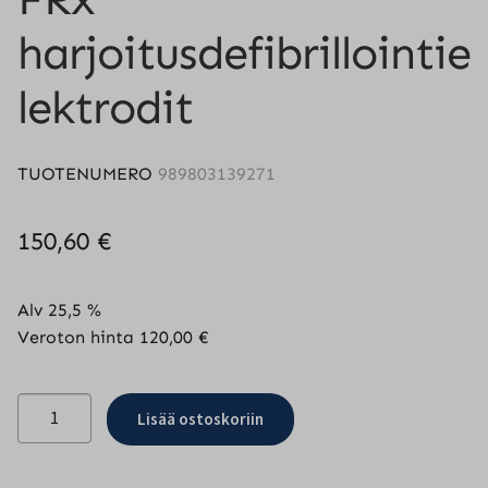
harjoitusdefibrillointie
lektrodit
TUOTENUMERO
989803139271
150,60
€
Alv 25,5 %
Veroton hinta
120,00
€
FRx
Lisää ostoskoriin
harjoitusdefibrillointielektrodit
määrä