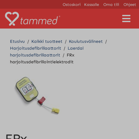
Ostoskori
Kassalle
Oma tili
Ohjeet
V
a
l
i
Etusivu
/
Kaikki tuotteet
/
Koulutusvälineet
/
k
Harjoitusdefibrillaattorit
/
Laerdal
k
harjoitusdefibrillaattorit
/
FRx
o
harjoitusdefibrillointielektrodit
FRx