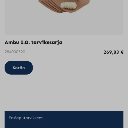
Ambu I.O. tarvikesarja
284000520
269,83
€
Koriin
Ensiaputarvikkeet