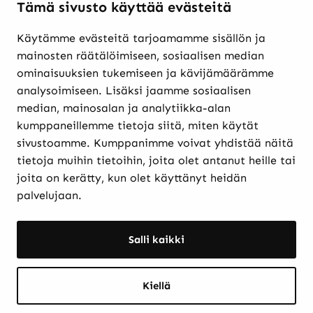
Tämä sivusto käyttää evästeitä
Käytämme evästeitä tarjoamamme sisällön ja
Verkkokaupasta ostaminen
mainosten räätälöimiseen, sosiaalisen median
Maksutavat ja
ominaisuuksien tukemiseen ja kävijämäärämme
toimitusehdot
analysoimiseen. Lisäksi jaamme sosiaalisen
Palautukset
median, mainosalan ja analytiikka-alan
Rekisteriseloste
kumppaneillemme tietoja siitä, miten käytät
Evästekäytännöt
sivustoamme. Kumppanimme voivat yhdistää näitä
tietoja muihin tietoihin, joita olet antanut heille tai
joita on kerätty, kun olet käyttänyt heidän
Etkö löytänyt etsimääsi? Hae sivustolta:
palvelujaan.
Haku:
Haku
Salli kaikki
Kiellä