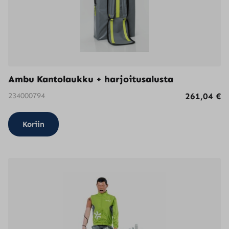
Ambu Kantolaukku + harjoitusalusta
234000794
261,04
€
Koriin