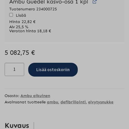
Ambu Guedel kasvo-osa 1 kpl
Tuotenumero 234000725
Lisää
Hinta
22,82
€
Alv 25,5 %
Veroton hinta
18,18
€
5 082,75
€
AmbuMan
Lisää ostoskoriin
Defib
määrä
Osasto:
Ambu aikuinen
Avainsanat tuotteelle
ambu
,
defibrillointi
,
elvytysnukke
Kuvaus