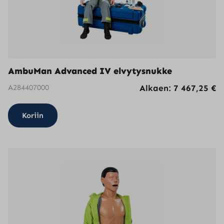
AmbuMan Advanced IV elvytysnukke
A284407000
Alkaen:
7 467,25
€
Koriin