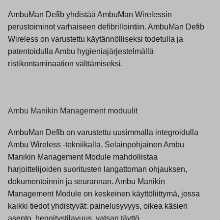
AmbuMan Defib yhdistää AmbuMan Wirelessin
perustoiminot varhaiseen defibrillointiin. AmbuMan Defib
Wireless on varustettu käytännölliseksi todetulla ja
patentoidulla Ambu hygieniajärjestelmällä
ristikontaminaation välttämiseksi.
Ambu Manikin Management moduulit
AmbuMan Defib on varustettu uusimmalla integroidulla
Ambu Wireless -tekniikalla. Selainpohjainen Ambu
Manikin Management Module mahdollistaa
harjoittelijoiden suoritusten langattoman ohjauksen,
dokumentoinnin ja seurannan. Ambu Manikin
Management Module on keskeinen käyttöliittymä, jossa
kaikki tiedot yhdistyvät: painelusyvyys, oikea käsien
asento, hengitystilavuus, vatsan täyttö.