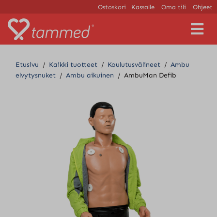
Ostoskori
Kassalle
Oma tili
Ohjeet
V
a
l
i
Etusivu
/
Kaikki tuotteet
/
Koulutusvälineet
/
Ambu
k
elvytysnuket
/
Ambu aikuinen
/
AmbuMan Defib
k
o