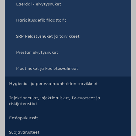
Laerdal - elvytysnuket
Harjoitusdefibrillaattorit
SRP Pelastusnuket ja tarvikkeet
Prestan elvytysnuket
Muut nuket ja koulutusvälineet
Hygienia- ja perussairaanhoidon tarvikkeet
Injektioneulat, injektioruiskut, IV-tuotteet ja
riskijäteastiat
Ensiapukurssit
Suojavarusteet