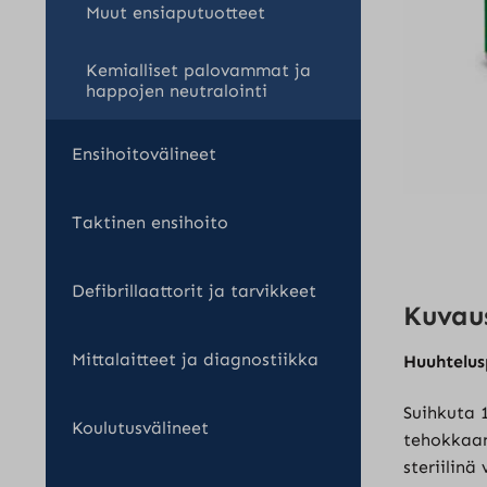
Muut ensiaputuotteet
Kemialliset palovammat ja
happojen neutralointi
Ensihoitovälineet
Taktinen ensihoito
Defibrillaattorit ja tarvikkeet
Kuvau
Mittalaitteet ja diagnostiikka
Huuhtelus
Suihkuta 
Koulutusvälineet
tehokkaan
steriilinä