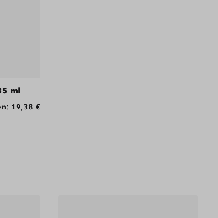
35 ml
en:
19,38
€