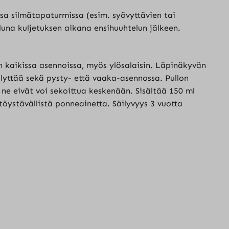
a silmätapaturmissa (esim. syövyttävien tai
luna kuljetuksen aikana ensihuuhtelun jälkeen.
kaikissa asennoissa, myös ylösalaisin. Läpinäkyvän
ilyttää sekä pysty- että vaaka-asennossa. Pullon
 ne eivät voi sekoittua keskenään. Sisältää 150 ml
stöystävällistä ponneainetta. Säilyvyys 3 vuotta