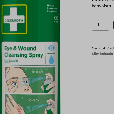
haavoista.
Cederroth
huuhtelusp
150
ml
määrä
Osastot:
Ced
Silmänhuuht