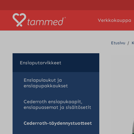
Verkkokauppa
Etusivu
/
K
Ensiaputarvikkeet
Ensiapulaukut ja
ensiapupakkaukset
Cederroth ensiapukaapit,
ensiapuasemat ja sisältösetit
Cederroth-täydennystuotteet