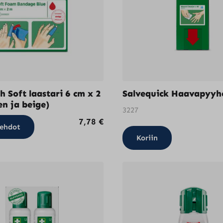
h Soft laastari 6 cm x 2
Salvequick Haavapyyhe
en ja beige)
3227
Tällä
7,78
€
ehdot
tuotteella
Koriin
on
useampi
muunnelma.
Voit
tehdä
valinnat
tuotteen