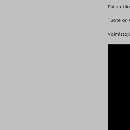
Pullon til
Tuote on 
Valmistaj