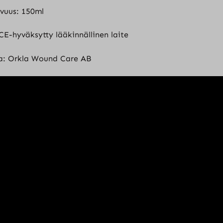
avuus: 150ml
CE-hyväksytty lääkinnällinen laite
a: Orkla Wound Care AB