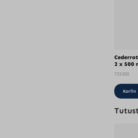
Cederrot
2 x 500 
725200
Koriin
Tutus