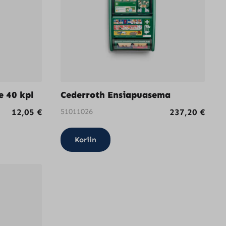
 40 kpl
Cederroth Ensiapuasema
12,05
€
51011026
237,20
€
Koriin