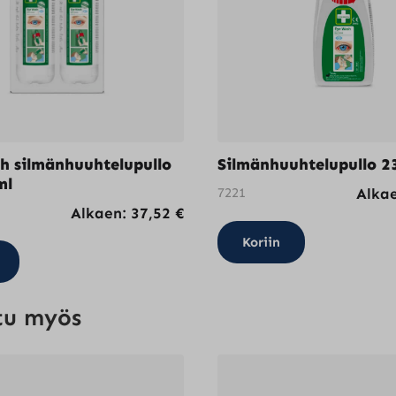
sivulla.
h silmänhuuhtelupullo
Silmänhuuhtelupullo 2
ml
7221
Alka
Alkaen:
37,52
€
Koriin
tu myös