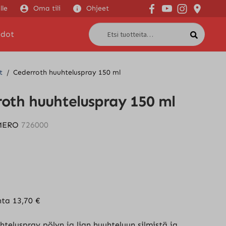
Siirry
Siirry
lle
Oma tili
Ohjeet
navig
sisäl
Etsi:
Haku
edot
t
/
Cederroth huuhteluspray 150 ml
oth huuhteluspray 150 ml
MERO
726000
nta
13,70
€
teluspray pölyn ja lian huuhteluun silmistä ja