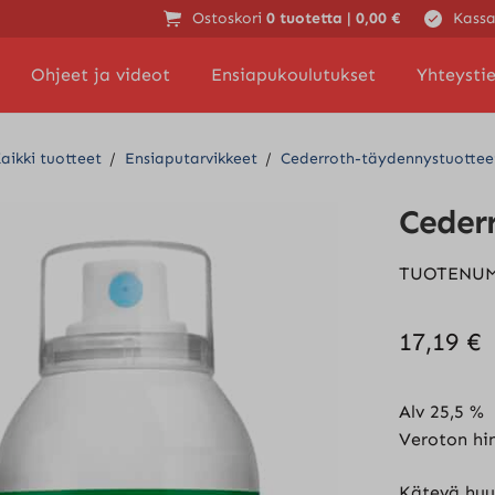
Ostoskori
0 tuotetta |
0,00
€
Kassa
Ohjeet ja videot
Ensiapukoulutukset
Yhteysti
aikki tuotteet
/
Ensiaputarvikkeet
/
Cederroth-täydennystuottee
Cederr
TUOTENU
17,19
€
Alv 25,5 %
Veroton hi
Kätevä huuh