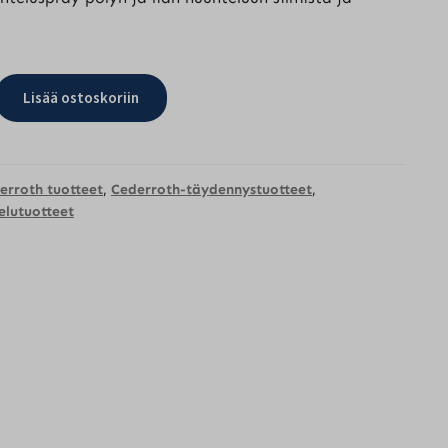
Lisää ostoskoriin
ray
erroth tuotteet
,
Cederroth-täydennystuotteet
,
elutuotteet