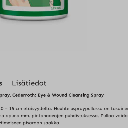
s
Lisätiedot
pray, Cederroth; Eye & Wound Cleansing Spray
10 – 15 cm etäisyydeltä. Huuhteluspraypullossa on tasaine
a apuna mm. pintahaavojen puhdistuksessa. Pulloa voidaan
 viimeiseen pisaraan saakka.