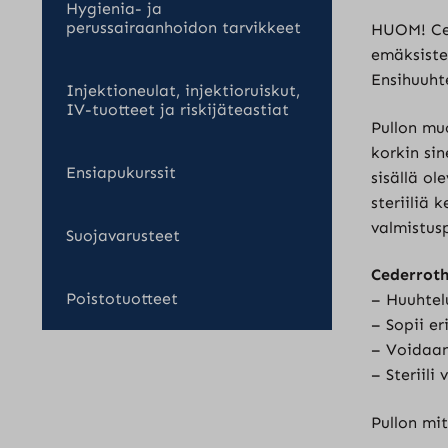
Hygienia- ja
perussairaanhoidon tarvikkeet
HUOM! Ced
emäksiste
Ensihuuht
Injektioneulat, injektioruiskut,
IV-tuotteet ja riskijäteastiat
Pullon mu
korkin sin
Ensiapukurssit
sisällä ol
steriiliä 
valmistus
Suojavarusteet
Cederroth
Poistotuotteet
– Huuhtel
– Sopii e
– Voidaan
– Steriili
Pullon mit