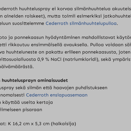
erroth huuhteluspray ei korvaa silmänhuuhtelua akuuteiss
n aineiden roiskeet), mutta toimii esimerkiksi jatkohuuhte
eluun suosittelemme
Cederroth silmänhuuhtelupulloa
.
oto ja ponnekaasun hyödyntäminen mahdollistavat käytön 
etti rikkoutuu ensimmäisellä avauksella. Pulloa voidaan sä
eva huuhteluneste on pakattu erilleen ponnekaasusta, joten
keittosuolaliuosta 0,9 % NaCl (natriumkloridi), sekä ympäri
päivämäärästä.
 huuhtelusprayn ominaisuudet
uspray sekä silmän että haavojen puhdistukseen
rinomaisesti
Cederroth ensiapuasemaan
 käyttää useita kertoja
 viimeiseen pisaraan
at: K 16,2 cm x 5,3 cm (halkaisija)