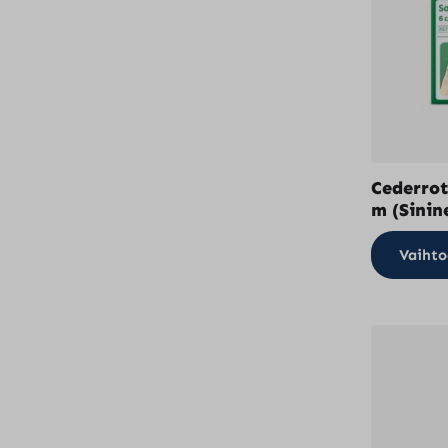
Cederrot
m (Sinin
Vaihto