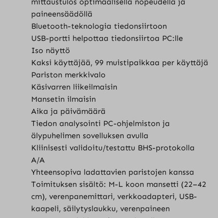
mittaustulos optimaalisella nopeudella ja
paineensäädöllä
Bluetooth-teknologia tiedonsiirtoon
USB-portti helpottaa tiedonsiirtoa PC:lle
Iso näyttö
Kaksi käyttäjää, 99 muistipaikkaa per käyttäjä
Pariston merkkivalo
Käsivarren liikeilmaisin
Mansetin ilmaisin
Aika ja päivämäärä
Tiedon analysointi PC-ohjelmiston ja
älypuhelimen sovelluksen avulla
Kliinisesti validoitu/testattu BHS-protokolla
A/A
Yhteensopiva ladattavien paristojen kanssa
Toimituksen sisältö: M-L koon mansetti (22–42
cm), verenpanemittari, verkkoadapteri, USB-
kaapeli, säilytyslaukku, verenpaineen