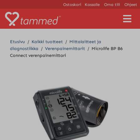
Ostoskori
Kassalle
Oma tili
Ohjeet
V
a
l
i
Etusivu
/
Kaikki tuotteet
/
Mittalaitteet ja
k
diagnostiikka
/
Verenpainemittarit
/
Microlife BP B6
k
Connect verenpainemittari
o