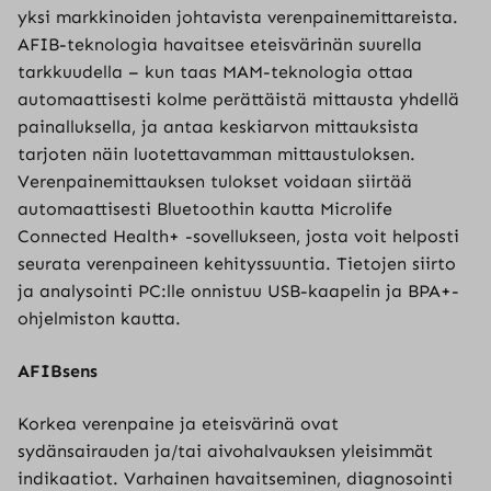
yksi markkinoiden johtavista verenpainemittareista.
AFIB-teknologia havaitsee eteisvärinän suurella
tarkkuudella – kun taas MAM-teknologia ottaa
automaattisesti kolme perättäistä mittausta yhdellä
painalluksella, ja antaa keskiarvon mittauksista
tarjoten näin luotettavamman mittaustuloksen.
Verenpainemittauksen tulokset voidaan siirtää
automaattisesti Bluetoothin kautta Microlife
Connected Health+ -sovellukseen, josta voit helposti
seurata verenpaineen kehityssuuntia. Tietojen siirto
ja analysointi PC:lle onnistuu USB-kaapelin ja BPA+-
ohjelmiston kautta.
AFIBsens
Korkea verenpaine ja eteisvärinä ovat
sydänsairauden ja/tai aivohalvauksen yleisimmät
indikaatiot. Varhainen havaitseminen, diagnosointi