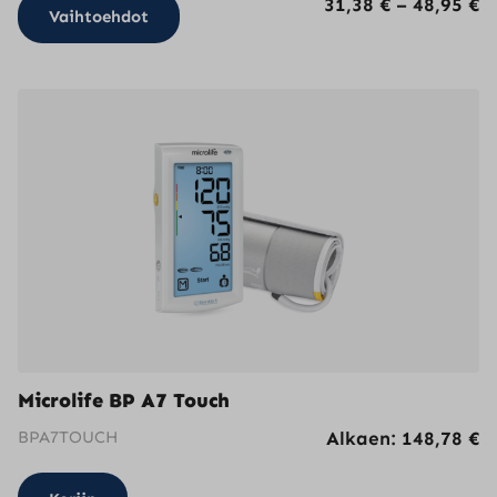
Tällä
H
31,38
€
–
48,95
€
Vaihtoehdot
tuotteella
3
on
-
useampi
4
muunnelma.
Voit
tehdä
valinnat
tuotteen
sivulla.
Microlife BP A7 Touch
BPA7TOUCH
Alkaen:
148,78
€