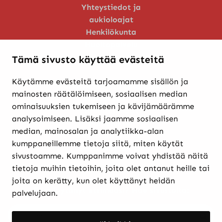
Yhteystiedot ja
aukioloajat
Henkilökunta
Huoltopalvelu
Tämä sivusto käyttää evästeitä
Käytämme evästeitä tarjoamamme sisällön ja
Verkkokaupasta ostaminen
mainosten räätälöimiseen, sosiaalisen median
Maksutavat ja
ominaisuuksien tukemiseen ja kävijämäärämme
toimitusehdot
analysoimiseen. Lisäksi jaamme sosiaalisen
Palautukset
median, mainosalan ja analytiikka-alan
Rekisteriseloste
kumppaneillemme tietoja siitä, miten käytät
Evästekäytännöt
sivustoamme. Kumppanimme voivat yhdistää näitä
tietoja muihin tietoihin, joita olet antanut heille tai
joita on kerätty, kun olet käyttänyt heidän
Etkö löytänyt etsimääsi? Hae sivustolta:
palvelujaan.
Haku:
Haku