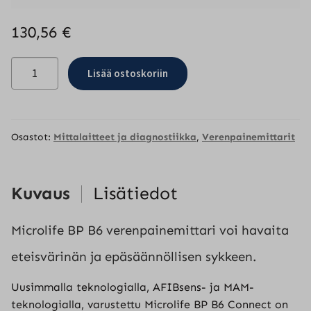
130,56
€
Microlife
Lisää ostoskoriin
BP
B6
Connect
verenpainemittari
Osastot:
Mittalaitteet ja diagnostiikka
,
Verenpainemittarit
määrä
Kuvaus
Lisätiedot
Microlife BP B6 verenpainemittari voi havaita
eteisvärinän ja epäsäännöllisen sykkeen.
Uusimmalla teknologialla, AFIBsens- ja MAM-
teknologialla, varustettu Microlife BP B6 Connect on