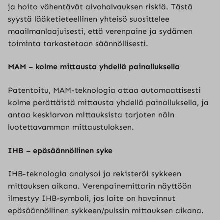
ja hoito vähentävät aivohalvauksen riskiä. Tästä
syystä lääketieteellinen yhteisö suosittelee
maailmanlaajuisesti, että verenpaine ja sydämen
toiminta tarkastetaan säännöllisesti.
MAM – kolme mittausta yhdellä painalluksella
Patentoitu, MAM-teknologia ottaa automaattisesti
kolme perättäistä mittausta yhdellä painalluksella, ja
antaa keskiarvon mittauksista tarjoten näin
luotettavamman mittaustuloksen.
IHB – epäsäännöllinen syke
IHB-teknologia analysoi ja rekisteröi sykkeen
mittauksen aikana. Verenpainemittarin näyttöön
ilmestyy IHB-symboli, jos laite on havainnut
epäsäännöllinen sykkeen/pulssin mittauksen aikana.