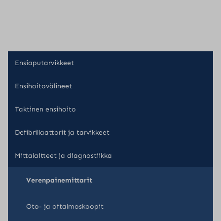
useampi
7
muunnelma.
Voit
tehdä
valinnat
Ensiaputarvikkeet
tuotteen
sivulla.
Ensihoitovälineet
Taktinen ensihoito
Defibrillaattorit ja tarvikkeet
Mittalaitteet ja diagnostiikka
Verenpainemittarit
Oto- ja oftalmoskoopit