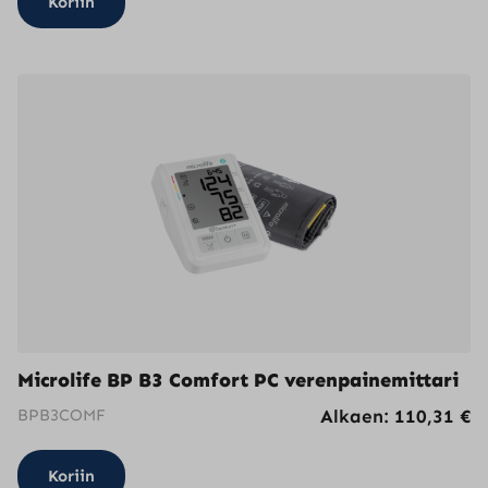
Koriin
Microlife BP B3 Comfort PC verenpainemittari
BPB3COMF
Alkaen:
110,31
€
Koriin