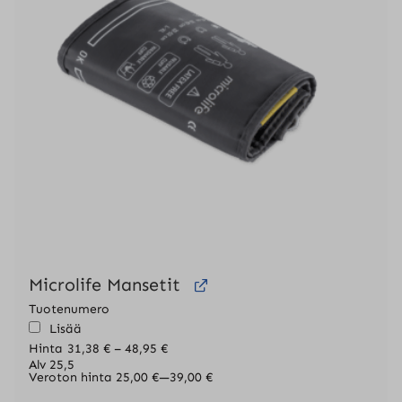
Microlife Mansetit
Tuotenumero
Lisää
Hintaluokka:
Hinta
31,38
€
–
48,95
€
31,38 €
Alv 25,5
-
Veroton hinta
25,00
€
—
39,00
€
48,95 €