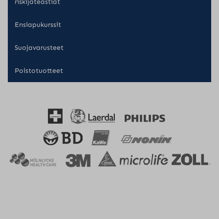
riskijäteastiat
Ensiapukurssit
Suojavarusteet
Poistotuotteet