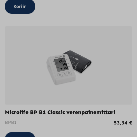
Koriin
Microlife BP B1 Classic verenpainemittari
BPB1
53,34
€