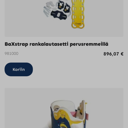
sivulla.
BaXstrap rankalautasetti perusremmeillä
981000
896,07
€
Koriin