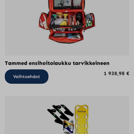
Tammed ensihoitolaukku tarvikkeineen
Tällä
1 938,98
€
Vaihtoehdot
tuotteella
on
useampi
muunnelma.
Voit
tehdä
valinnat
tuotteen