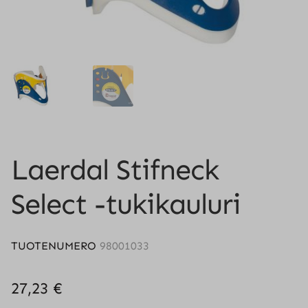
Laerdal Stifneck
Select -tukikauluri
TUOTENUMERO
98001033
27,23
€