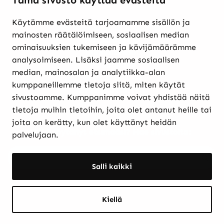
Tämä sivusto käyttää evästeitä
Käytämme evästeitä tarjoamamme sisällön ja
Verkkokaupasta ostaminen
mainosten räätälöimiseen, sosiaalisen median
Maksutavat ja
ominaisuuksien tukemiseen ja kävijämäärämme
toimitusehdot
analysoimiseen. Lisäksi jaamme sosiaalisen
Palautukset
median, mainosalan ja analytiikka-alan
Rekisteriseloste
kumppaneillemme tietoja siitä, miten käytät
Evästekäytännöt
sivustoamme. Kumppanimme voivat yhdistää näitä
tietoja muihin tietoihin, joita olet antanut heille tai
joita on kerätty, kun olet käyttänyt heidän
Etkö löytänyt etsimääsi? Hae sivustolta:
palvelujaan.
Haku:
Haku
Salli kaikki
Kiellä