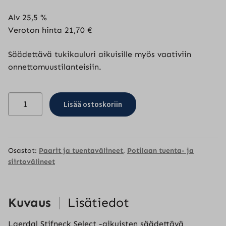
Alv 25,5 %
Veroton hinta
21,70
€
Säädettävä tukikauluri aikuisille myös vaativiin
onnettomuustilanteisiin.
Laerdal
Lisää ostoskoriin
Stifneck
Select
-
tukikauluri
Osastot:
Paarit ja tuentavälineet
,
Potilaan tuenta- ja
määrä
siirtovälineet
Kuvaus
Lisätiedot
Laerdal Stifneck Select -aikuisten säädettävä