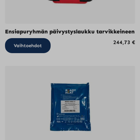
Ensiapuryhmän päivystyslaukku tarvikkeineen
Tällä
244,73
€
Vaihtoehdot
tuotteella
on
useampi
muunnelma.
Voit
tehdä
valinnat
tuotteen
sivulla.