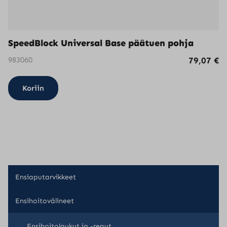
SpeedBlock Universal Base päätuen pohja
983060
79,07
€
Koriin
Ensiaputarvikkeet
Ensihoitovälineet
Ensihoitolaukut ja -reput