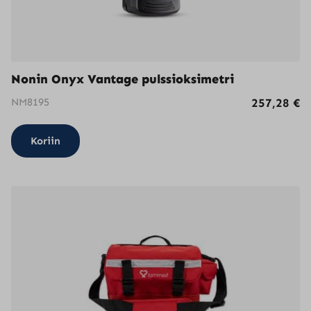
Nonin Onyx Vantage pulssioksimetri
NM8195
257,28
€
Koriin