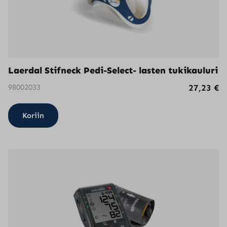
Laerdal Stifneck Pedi-Select- lasten tukikauluri
98002033
27,23
€
Koriin