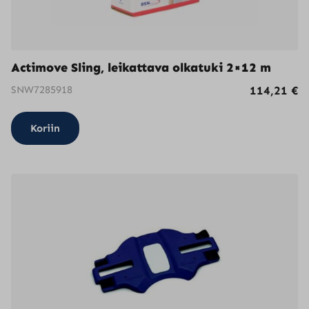
Actimove Sling, leikattava olkatuki 2×12 m
SNW7285918
114,21
€
Koriin