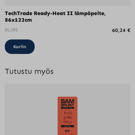
TechTrade Ready-Heat II lämpöpeite,
86x122cm
BL285
60,24
€
Koriin
Tutustu myös